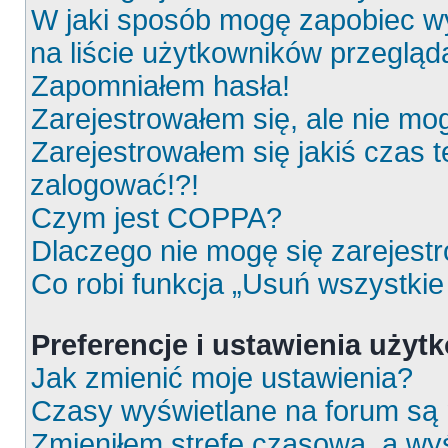
W jaki sposób mogę zapobiec wy
na liście użytkowników przeglą
Zapomniałem hasła!
Zarejestrowałem się, ale nie mo
Zarejestrowałem się jakiś czas t
zalogować!?!
Czym jest COPPA?
Dlaczego nie mogę się zarejest
Co robi funkcja „Usuń wszystkie
Preferencje i ustawienia uży
Jak zmienić moje ustawienia?
Czasy wyświetlane na forum są 
Zmieniłem strefę czasową, a wyś