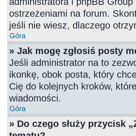
administratora i phpBB Group
ostrzeżeniami na forum. Skont
jeśli nie wiesz, dlaczego otrz
Góra
» Jak mogę zgłosiś posty m
Jeśli administrator na to zezw
ikonkę, obok posta, który chces
Cię do kolejnych kroków, któr
wiadomości.
Góra
» Do czego służy przycisk 
tematu?