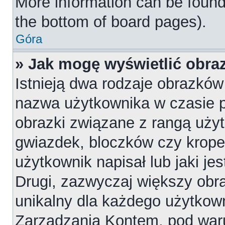
More information can be found
the bottom of board pages).
Góra
» Jak mogę wyświetlić obr
Istnieją dwa rodzaje obrazkó
nazwa użytkownika w czasie p
obrazki związane z rangą uży
gwiazdek, bloczków czy krope
użytkownik napisał lub jaki je
Drugi, zazwyczaj większy obraz
unikalny dla każdego użytkow
Zarządzania Kontem, pod waru