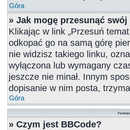
Góra
» Jak mogę przesunąć swój
Klikając w link „Przesuń tema
odkopać go na samą górę pierw
nie widzisz takiego linku, ozn
wyłączona lub wymagany czas
jeszcze nie minał. Innym spo
dopisanie w nim posta, trzymaj
Góra
Formato
» Czym jest BBCode?