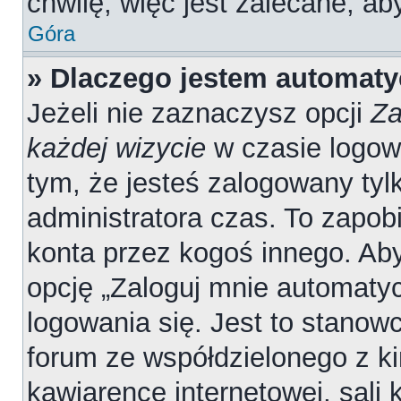
chwilę, więc jest zalecane, ab
Góra
» Dlaczego jestem automat
Jeżeli nie zaznaczysz opcji
Za
każdej wizycie
w czasie logow
tym, że jesteś zalogowany tyl
administratora czas. To zapob
konta przez kogoś innego. A
opcję „Zaloguj mnie automatyc
logowania się. Jest to stanowc
forum ze współdzielonego z ki
kawiarence internetowej, sali