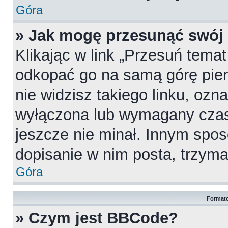
Góra
» Jak mogę przesunąć swój
Klikając w link „Przesuń tema
odkopać go na samą górę pierw
nie widzisz takiego linku, ozn
wyłączona lub wymagany czas
jeszcze nie minał. Innym spo
dopisanie w nim posta, trzymaj
Góra
Formato
» Czym jest BBCode?