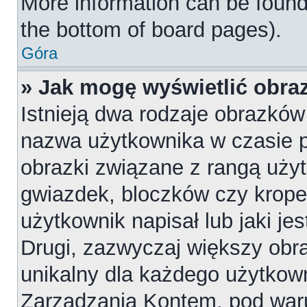
More information can be found
the bottom of board pages).
Góra
» Jak mogę wyświetlić obr
Istnieją dwa rodzaje obrazkó
nazwa użytkownika w czasie p
obrazki związane z rangą uży
gwiazdek, bloczków czy krope
użytkownik napisał lub jaki je
Drugi, zazwyczaj większy obraz
unikalny dla każdego użytkow
Zarządzania Kontem, pod waru