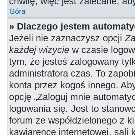
chwilę, więc jest zalecane, ab
Góra
» Dlaczego jestem automat
Jeżeli nie zaznaczysz opcji
Za
każdej wizycie
w czasie logow
tym, że jesteś zalogowany tyl
administratora czas. To zapob
konta przez kogoś innego. A
opcję „Zaloguj mnie automatyc
logowania się. Jest to stanowc
forum ze współdzielonego z ki
kawiarence internetowej, sali