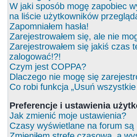
W jaki sposób mogę zapobiec wy
na liście użytkowników przeglą
Zapomniałem hasła!
Zarejestrowałem się, ale nie mo
Zarejestrowałem się jakiś czas t
zalogować!?!
Czym jest COPPA?
Dlaczego nie mogę się zarejest
Co robi funkcja „Usuń wszystkie
Preferencje i ustawienia uży
Jak zmienić moje ustawienia?
Czasy wyświetlane na forum są 
Zmieniłem strefę czasową, a wyś