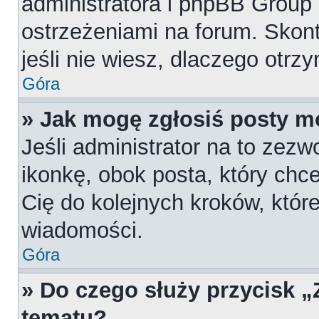
administratora i phpBB Group
ostrzeżeniami na forum. Skont
jeśli nie wiesz, dlaczego otrz
Góra
» Jak mogę zgłosiś posty m
Jeśli administrator na to zezw
ikonkę, obok posta, który chces
Cię do kolejnych kroków, któr
wiadomości.
Góra
» Do czego służy przycisk 
tematu?