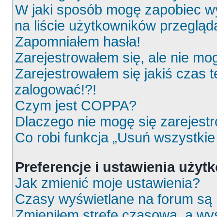
W jaki sposób mogę zapobiec wy
na liście użytkowników przeglą
Zapomniałem hasła!
Zarejestrowałem się, ale nie mo
Zarejestrowałem się jakiś czas t
zalogować!?!
Czym jest COPPA?
Dlaczego nie mogę się zarejest
Co robi funkcja „Usuń wszystkie
Preferencje i ustawienia uży
Jak zmienić moje ustawienia?
Czasy wyświetlane na forum są 
Zmieniłem strefę czasową, a wyś