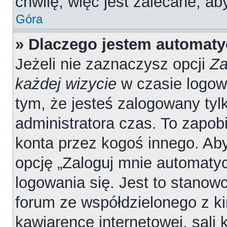
chwilę, więc jest zalecane, ab
Góra
» Dlaczego jestem automat
Jeżeli nie zaznaczysz opcji
Za
każdej wizycie
w czasie logow
tym, że jesteś zalogowany tyl
administratora czas. To zapob
konta przez kogoś innego. A
opcję „Zaloguj mnie automatyc
logowania się. Jest to stanowc
forum ze współdzielonego z ki
kawiarence internetowej, sali