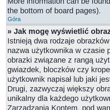
More information can be found
the bottom of board pages).
Góra
» Jak mogę wyświetlić obr
Istnieją dwa rodzaje obrazkó
nazwa użytkownika w czasie p
obrazki związane z rangą uży
gwiazdek, bloczków czy krope
użytkownik napisał lub jaki je
Drugi, zazwyczaj większy obraz
unikalny dla każdego użytkow
Zarządzania Kontem, pod waru