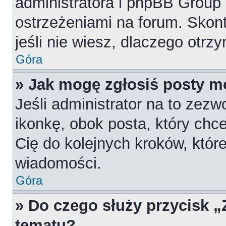
administratora i phpBB Group
ostrzeżeniami na forum. Skont
jeśli nie wiesz, dlaczego otrz
Góra
» Jak mogę zgłosiś posty m
Jeśli administrator na to zezw
ikonkę, obok posta, który chces
Cię do kolejnych kroków, któr
wiadomości.
Góra
» Do czego służy przycisk 
tematu?