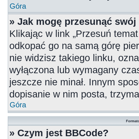
Góra
» Jak mogę przesunąć swój
Klikając w link „Przesuń tema
odkopać go na samą górę pierw
nie widzisz takiego linku, ozn
wyłączona lub wymagany czas
jeszcze nie minał. Innym spo
dopisanie w nim posta, trzymaj
Góra
Formato
» Czym jest BBCode?