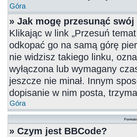
Góra
» Jak mogę przesunąć swój
Klikając w link „Przesuń tema
odkopać go na samą górę pierw
nie widzisz takiego linku, ozn
wyłączona lub wymagany czas
jeszcze nie minał. Innym spo
dopisanie w nim posta, trzymaj
Góra
Formato
» Czym jest BBCode?