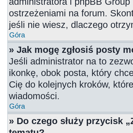
administratora i phpBB Group
ostrzeżeniami na forum. Skont
jeśli nie wiesz, dlaczego otrz
Góra
» Jak mogę zgłosiś posty m
Jeśli administrator na to zezw
ikonkę, obok posta, który chces
Cię do kolejnych kroków, któr
wiadomości.
Góra
» Do czego służy przycisk 
tematu?