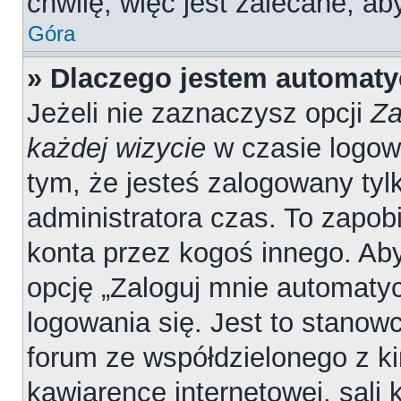
chwilę, więc jest zalecane, ab
Góra
» Dlaczego jestem automat
Jeżeli nie zaznaczysz opcji
Za
każdej wizycie
w czasie logow
tym, że jesteś zalogowany tyl
administratora czas. To zapob
konta przez kogoś innego. A
opcję „Zaloguj mnie automatyc
logowania się. Jest to stanowc
forum ze współdzielonego z ki
kawiarence internetowej, sali