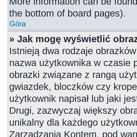
More information can be found
the bottom of board pages).
Góra
» Jak mogę wyświetlić obr
Istnieją dwa rodzaje obrazkó
nazwa użytkownika w czasie p
obrazki związane z rangą uży
gwiazdek, bloczków czy krope
użytkownik napisał lub jaki je
Drugi, zazwyczaj większy obraz
unikalny dla każdego użytkow
Zarządzania Kontem, pod waru