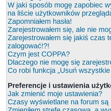
W jaki sposób mogę zapobiec wy
na liście użytkowników przeglą
Zapomniałem hasła!
Zarejestrowałem się, ale nie mo
Zarejestrowałem się jakiś czas t
zalogować!?!
Czym jest COPPA?
Dlaczego nie mogę się zarejest
Co robi funkcja „Usuń wszystkie
Preferencje i ustawienia uży
Jak zmienić moje ustawienia?
Czasy wyświetlane na forum są 
Zmieniłem strefę czasową, a wyś