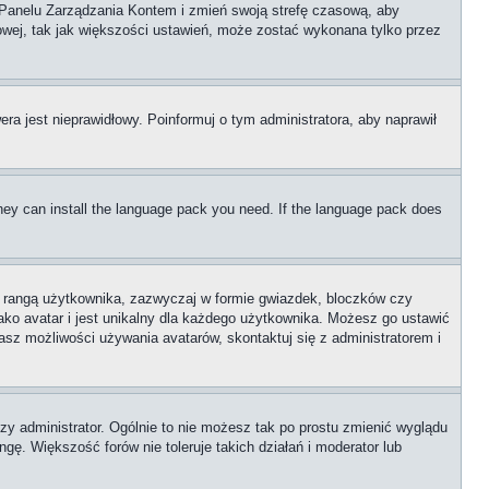
go Panelu Zarządzania Kontem i zmień swoją strefę czasową, aby
wej, tak jak większości ustawień, może zostać wykonana tylko przez
era jest nieprawidłowy. Poinformuj o tym administratora, aby naprawił
 they can install the language pack you need. If the language pack does
z rangą użytkownika, zazwyczaj w formie gwiazdek, bloczków czy
ako avatar i jest unikalny dla każdego użytkownika. Możesz go ustawić
sz możliwości używania avatarów, skontaktuj się z administratorem i
zy administrator. Ogólnie to nie możesz tak po prostu zmienić wyglądu
gę. Większość forów nie toleruje takich działań i moderator lub