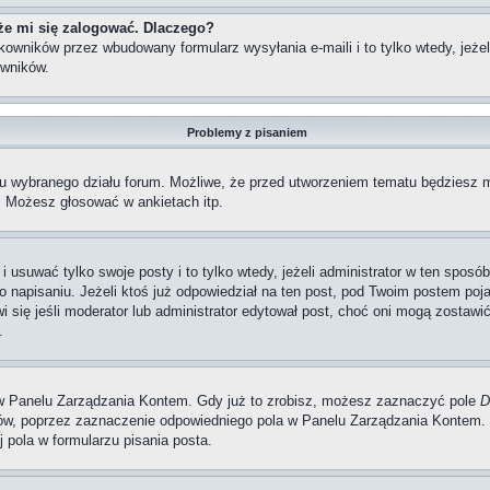
że mi się zalogować. Dlaczego?
wników przez wbudowany formularz wysyłania e-maili i to tylko wtedy, jeżeli
wników.
Problemy z pisaniem
iu wybranego działu forum. Możliwe, że przed utworzeniem tematu będziesz m
, Możesz głosować w ankietach itp.
i usuwać tylko swoje posty i to tylko wtedy, jeżeli administrator w ten spos
napisaniu. Jeżeli ktoś już odpowiedział na ten post, pod Twoim postem pojawi 
jawi się jeśli moderator lub administrator edytował post, choć oni mogą zosta
.
w Panelu Zarządzania Kontem. Gdy już to zrobisz, możesz zaznaczyć pole
D
, poprzez zaznaczenie odpowiedniego pola w Panelu Zarządzania Kontem. K
pola w formularzu pisania posta.