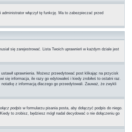
 administrator włączył tę funkcję. Ma to zabezpieczać przed
usiał się zarejestrować. Lista Twoich uprawnień w każdym dziale jest
ób ustawił uprawnienia. Możesz przeedytować post klikając na przycisk
się informacja, ile razy go edytowałeś i kiedy zrobiłeś to ostatni raz.
wić notatkę z informacją dlaczego go przeedytowali. Zauważ, że zwykli
ołącz podpis
w formularzu pisania posta, aby dołączyć podpis do niego.
iedy to zrobisz, będziesz mógł nadal decydować o nie dołączeniu go