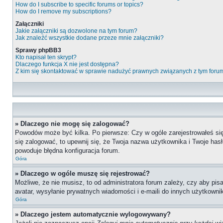
How do I subscribe to specific forums or topics?
How do I remove my subscriptions?
Załączniki
Jakie załączniki są dozwolone na tym forum?
Jak znaleźć wszystkie dodane przeze mnie załączniki?
Sprawy phpBB3
Kto napisał ten skrypt?
Dlaczego funkcja X nie jest dostępna?
Z kim się skontaktować w sprawie nadużyć prawnych związanych z tym foru
» Dlaczego nie mogę się zalogować?
Powodów może być kilka. Po pierwsze: Czy w ogóle zarejestrowałeś się n
się zalogować, to upewnij się, że Twoja nazwa użytkownika i Twoje hasł
powoduje błędna konfiguracja forum.
Góra
» Dlaczego w ogóle muszę się rejestrować?
Możliwe, że nie musisz, to od administratora forum zależy, czy aby pis
avatar, wysyłanie prywatnych wiadomości i e-maili do innych użytkownik
Góra
» Dlaczego jestem automatycznie wylogowywany?