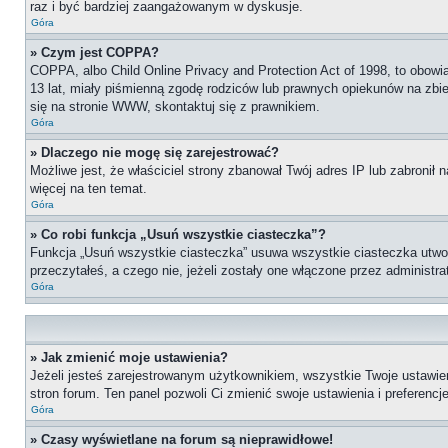
raz i być bardziej zaangażowanym w dyskusje.
Góra
» Czym jest COPPA?
COPPA, albo Child Online Privacy and Protection Act of 1998, to obow
13 lat, miały piśmienną zgodę rodziców lub prawnych opiekunów na zbier
się na stronie WWW, skontaktuj się z prawnikiem.
Góra
» Dlaczego nie mogę się zarejestrować?
Możliwe jest, że właściciel strony zbanował Twój adres IP lub zabronił 
więcej na ten temat.
Góra
» Co robi funkcja „Usuń wszystkie ciasteczka”?
Funkcja „Usuń wszystkie ciasteczka” usuwa wszystkie ciasteczka utworz
przeczytałeś, a czego nie, jeżeli zostały one włączone przez administ
Góra
» Jak zmienić moje ustawienia?
Jeżeli jesteś zarejestrowanym użytkownikiem, wszystkie Twoje ustawie
stron forum. Ten panel pozwoli Ci zmienić swoje ustawienia i preferencje
Góra
» Czasy wyświetlane na forum są nieprawidłowe!