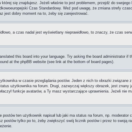
w której się znajdujesz. Jeżeli właśnie to jest problemem, przejdź do swoje
rodkowoeuropejski Czas Standardowy. Weź pod uwagę, że zmiana strefy czaso
raz jest dobry moment na to, żeby się zarejestrować.
idłowo, a czas nadal jest wyświetlany nieprawidłowo, to znaczy, że czas serw
ranslated this board into your language. Try asking the board administrator if
 found at the phpBB website (see link at the bottom of board pages).
ytkownika w czasie przeglądania postów. Jeden z nich to obrazki związane 
 status użytkownika na forum. Drugi, zazwyczaj większy obrazek, jest znany j
aczył funkcje avatarów, a Ty masz wystarczające uprawnienia. Jeżeli nie ma
postów ten użytkownik napisał lub jaki ma status na forum, np. moderator c
z postów tylko po to, żeby zwiększyć swój licznik postów i przez to swoją ran
zeżenie.