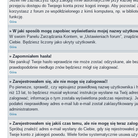
Jeżeli nie zaznaczysz opcji
Zaloguj mnie automatycznie przy każdej wi
przejęciu dostępu do Twojego konta przez kogoś innego. Aby pozostać 
korzystasz z forum ze współdzielonego z kimś komputera, np. w bibliotece
funkcję.
Góra
» W jaki sposób mogę zapobiec wyświetlaniu mojej nazwy użytkow
W swoim Panelu Zarządzania Kontem, w „Ustawieniach forum”, znajdzi
Ciebie. Będziesz liczony jako ukryty użytkownik.
Góra
» Zapomniałem hasła!
Nie panikuj! Twoje hasło wprawdzie nie może zostać odzyskane, ale bez
prawdopodobnie niedługo znów będziesz mógł się zalogować.
Góra
» Zarejestrowałem się, ale nie mogę się zalogować!
Po pierwsze, sprawdź, czy wpisujesz prawidłową nazwę użytkownika i has
niż 13 lat, to będziesz musiał wykonać instrukcje wysłane na Twój adre
zalogować; informacja o tym została wyświetlona podczas rejestracji. J
podałeś nieprawidłowy adres e-mail lub e-mail został zaklasyfikowany j
administratorem.
Góra
» Zarejestrowałem się jakiś czas temu, ale nie mogę się teraz zalo
Spróbuj znaleźć adres e-mail wysłany do Ciebie, gdy się rejestrowałeś 
Twoje konto z jakiegoś powodu. Wiele forów systematycznie usuwa użytk