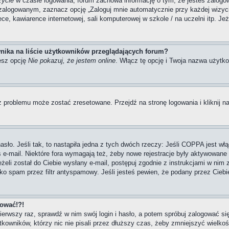
zycie
w czasie logowania, forum zachowa informację o tym, że jesteś zalogow
zalogowanym, zaznacz opcję „Zaloguj mnie automatycznie przy każdej wizycie
, kawiarence internetowej, sali komputerowej w szkole / na uczelni itp. Jeżel
nika na liście użytkowników przeglądających forum?
esz opcję
Nie pokazuj, że jestem online
. Włącz tę opcję i Twoja nazwa użytko
 problemu może zostać zresetowane. Przejdź na stronę logowania i kliknij na
ło. Jeśli tak, to nastąpiła jedna z tych dwóch rzeczy: Jeśli COPPA jest włą
s e-mail. Niektóre fora wymagają też, żeby nowe rejestracje były aktywowane
eżeli został do Ciebie wysłany e-mail, postępuj zgodnie z instrukcjami w nim
ako spam przez filtr antyspamowy. Jeśli jesteś pewien, że podany przez Ciebi
gować!?!
pierwszy raz, sprawdź w nim swój login i hasło, a potem spróbuj zalogować si
owników, którzy nic nie pisali przez dłuższy czas, żeby zmniejszyć wielkość