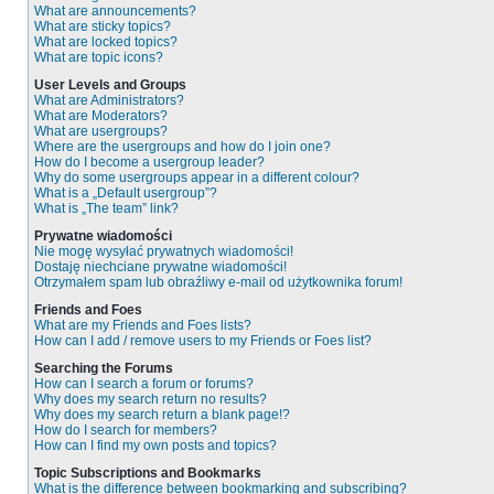
What are announcements?
What are sticky topics?
What are locked topics?
What are topic icons?
User Levels and Groups
What are Administrators?
What are Moderators?
What are usergroups?
Where are the usergroups and how do I join one?
How do I become a usergroup leader?
Why do some usergroups appear in a different colour?
What is a „Default usergroup”?
What is „The team” link?
Prywatne wiadomości
Nie mogę wysyłać prywatnych wiadomości!
Dostaję niechciane prywatne wiadomości!
Otrzymałem spam lub obraźliwy e-mail od użytkownika forum!
Friends and Foes
What are my Friends and Foes lists?
How can I add / remove users to my Friends or Foes list?
Searching the Forums
How can I search a forum or forums?
Why does my search return no results?
Why does my search return a blank page!?
How do I search for members?
How can I find my own posts and topics?
Topic Subscriptions and Bookmarks
What is the difference between bookmarking and subscribing?