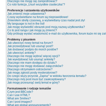
Dlaczego nie mogę się zarejestrować?
Co robi funkcja „Usuń wszystkie ciasteczka”?
Preferencje i ustawienia użytkowników
Jak zmienić moje ustawienia?
Czasy wyświetlane na forum są nieprawidłowe!
Zmieniłem strefę czasową, a wyświetlany czas nadal jest zły!
My language is not in the list!
Jak mogę wyświetlić obrazek pod moją nazwą użytkownika?
Co to jest ranga i jak mogę ją zmienić?
Gdy próbuję wysłać wiadomość e-mail do użytkownika, forum każe mi się z
Problemy z pisaniem
Jak utworzyć nowy temat na forum?
Jak przeedytować lub usunąć post?
Jak dodawać podpis do moich postów?
Jak utworzyć ankietę?
Dlaczego nie mogę wybrać więcej opcji?
Jak wyedytować lub usunąć ankietę?
Dlaczego nie mam dostępu do działu?
Dlaczego nie mogę dodawać załączników?
Dlaczego otrzymałem ostrzeżenie?
Jak mogę zgłosiś posty moderatorowi?
Do czego służy przycisk „Zapisz” w widoku tworzenia tematu?
Dlaczego mój post musi być zaakceptowany?
Jak mogę przesunąć swój temat w górę?
Formatowanie i rodzaje tematów
Czym jest BBCode?
Can I use HTML?
What are Smilies?
Can I post images?
What are global announcements?