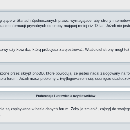
iązujące w Stanach Zjednoczonych prawo, wymagajace, aby strony internetowe
anie informacji prywatnych od osoby mającej mniej niż 13 lat. Jeżeli nie jes
nazwy użytkownika, którą próbujesz zarejestrować. Właściciel strony mógł też
one przez skrypt phpBB, które powodują, że jesteś nadal zalogowany na foru
ratora forum. Jeżeli masz problemy z (wy)logowaniem się, usunięcie ciastec
Preferencje i ustawienia użytkowników
nia są zapisywane w bazie danych forum. Żeby je zmienić, zajrzyj do swojeg
.