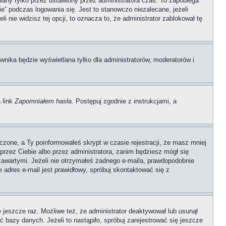
any tylko przez ustawiony przez administratora czas. To zapobiega
” podczas logowania się. Jest to stanowczo niezalecane, jeżeli
i nie widzisz tej opcji, to oznacza to, że administrator zablokował tę
wnika będzie wyświetlana tylko dla administratorów, moderatorów i
 link
Zapomniałem hasła
. Postępuj zgodnie z instrukcjami, a
czone, a Ty poinformowałeś skrypt w czasie rejestracji, że masz mniej
 przez Ciebie albo przez administratora, zanim będziesz mógł się
 zawartymi. Jeżeli nie otrzymałeś żadnego e-maila, prawdopodobnie
e adres e-mail jest prawidłowy, spróbuj skontaktować się z
ę jeszcze raz. Możliwe też, że administrator deaktywował lub usunął
 bazy danych. Jeżeli to nastąpiło, spróbuj zarejestrować się jeszcze