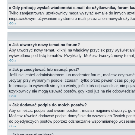
» Gdy próbuję wysłać wiadomość e-mail do użytkownika, forum ka
Tylko zarejestrowani użytkownicy mogą wysyłać e-maile do innych użytko
nieprawidłowym używaniem systemu e-maili przez anonimowych użytko
Góra
» Jak utworzyć nowy temat na forum?
Aby utworzyć nowy temat, kliknij na właściwy przycisk przy wyświetlan
wyświetlana pod listą tematów. Przykłady: Możesz tworzyć nowy temat
Góra
» Jak przeedytować lub usunąć post?
Jeśli nie jesteś administratorem lub moderator forum, możesz edytować 
„edytuj” przy wybranym poście, czasami tylko przez pewien czas po jego 
Informacja ta wyświetli się tylko wtedy, jeśli ktoś odpowiedział; nie po
użytkownicy nie mogą usuwać postów, gdy ktoś już na nie odpowiedział
Góra
» Jak dodawać podpis do moich postów?
Aby umieścić podpis pod swoim postem, musisz najpierw utworzyć go 
Możesz również dodawać podpis domyślnie do wszystkich Twoich postów
do pojedynczych postów poprzez odznaczanie wspomnianego wcześniej 
Góra