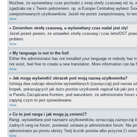
Możliwe, że wyświetlany czas pochodzi z innej strefy czasowej niż ta, 
zgadzała się z Twoim położeniem, np. w Europie Centralnej wybierz Ś
zarejestrowanych użytkowników. Jeżeli nie jesteś zarejestrowany, to te
Góra
» Zmieniłem strefę czasową, a wyświetlany czas nadal jest zły!
Jeżeli jesteś pewien, że ustawiłeś strefę czasową i czas letni/DST praw
problem.
Góra
» My language is not in the list!
Either the administrator has not installed your language or nobody has t
not exist, feel free to create a new translation. More information can be
Góra
» Jak mogę wyświetlić obrazek pod moją nazwą użytkownika?
Istnieją dwa rodzaje obrazków wyświetlanych (zazwyczaj) pod nazwa uż
kropek, pokazujących jak dużo postów użytkownik napisał lub jaki jest
w Panelu Zarządzania Kontem, pod warunkiem, że administrator forum wł
zapytaj czym to jest spowodowane.
Góra
» Co to jest ranga i jak mogę ją zmienić?
Rangi, wyświetlane pod nazwami użytkowników, oznaczają zazwyczaj ile 
żadnych rang na forum, ponieważ ustawia je administrator forum. Nie pis
administrator po prostu obniży Twój licznik postów albo przyzna Ci ostr
Góra