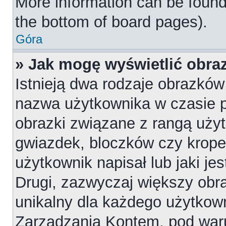
More information can be found
the bottom of board pages).
Góra
» Jak mogę wyświetlić obr
Istnieją dwa rodzaje obrazkó
nazwa użytkownika w czasie p
obrazki związane z rangą uży
gwiazdek, bloczków czy krope
użytkownik napisał lub jaki je
Drugi, zazwyczaj większy obraz
unikalny dla każdego użytkow
Zarządzania Kontem, pod waru