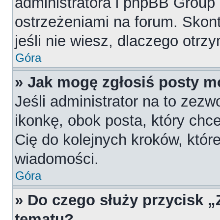
administratora i phpBB Group
ostrzeżeniami na forum. Skont
jeśli nie wiesz, dlaczego otrz
Góra
» Jak mogę zgłosiś posty m
Jeśli administrator na to zezw
ikonkę, obok posta, który chces
Cię do kolejnych kroków, któr
wiadomości.
Góra
» Do czego służy przycisk 
tematu?