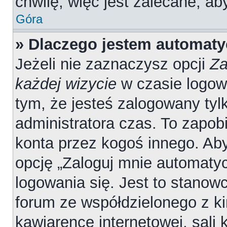
chwilę, więc jest zalecane, ab
Góra
» Dlaczego jestem automat
Jeżeli nie zaznaczysz opcji
Za
każdej wizycie
w czasie logow
tym, że jesteś zalogowany tyl
administratora czas. To zapob
konta przez kogoś innego. A
opcję „Zaloguj mnie automatyc
logowania się. Jest to stanowc
forum ze współdzielonego z ki
kawiarence internetowej, sali