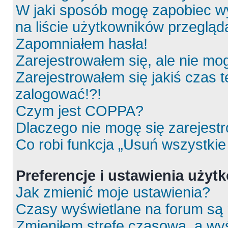
W jaki sposób mogę zapobiec wy
na liście użytkowników przeglą
Zapomniałem hasła!
Zarejestrowałem się, ale nie mo
Zarejestrowałem się jakiś czas t
zalogować!?!
Czym jest COPPA?
Dlaczego nie mogę się zarejest
Co robi funkcja „Usuń wszystkie
Preferencje i ustawienia uży
Jak zmienić moje ustawienia?
Czasy wyświetlane na forum są 
Zmieniłem strefę czasową, a wyś