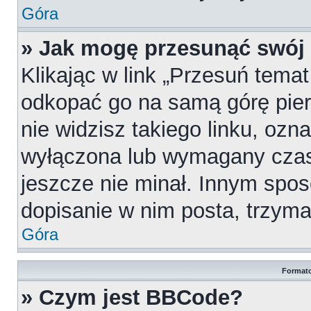
Góra
» Jak mogę przesunąć swój
Klikając w link „Przesuń tema
odkopać go na samą górę pierw
nie widzisz takiego linku, ozn
wyłączona lub wymagany czas
jeszcze nie minał. Innym spo
dopisanie w nim posta, trzymaj
Góra
Formato
» Czym jest BBCode?