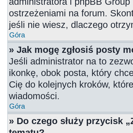
administratora i phpBB Group
ostrzeżeniami na forum. Skont
jeśli nie wiesz, dlaczego otrz
Góra
» Jak mogę zgłosiś posty m
Jeśli administrator na to zezw
ikonkę, obok posta, który chces
Cię do kolejnych kroków, któr
wiadomości.
Góra
» Do czego służy przycisk 
tematu?