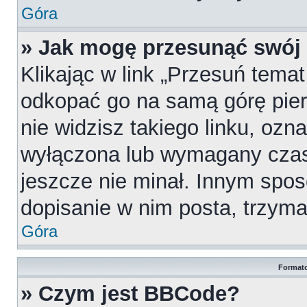
Góra
» Jak mogę przesunąć swój
Klikając w link „Przesuń tema
odkopać go na samą górę pierw
nie widzisz takiego linku, ozn
wyłączona lub wymagany czas
jeszcze nie minał. Innym spo
dopisanie w nim posta, trzymaj
Góra
Formato
» Czym jest BBCode?