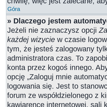
chwilę, więc jest zalecane, ab
Góra
» Dlaczego jestem automat
Jeżeli nie zaznaczysz opcji
Za
każdej wizycie
w czasie logow
tym, że jesteś zalogowany tyl
administratora czas. To zapob
konta przez kogoś innego. A
opcję „Zaloguj mnie automatyc
logowania się. Jest to stanowc
forum ze współdzielonego z ki
kawiarence internetowej, sali