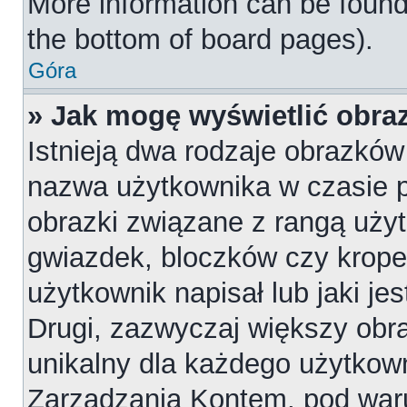
More information can be found
the bottom of board pages).
Góra
» Jak mogę wyświetlić obr
Istnieją dwa rodzaje obrazkó
nazwa użytkownika w czasie p
obrazki związane z rangą uży
gwiazdek, bloczków czy krope
użytkownik napisał lub jaki je
Drugi, zazwyczaj większy obraz
unikalny dla każdego użytkow
Zarządzania Kontem, pod waru