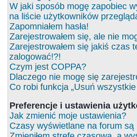
W jaki sposób mogę zapobiec wy
na liście użytkowników przeglą
Zapomniałem hasła!
Zarejestrowałem się, ale nie mo
Zarejestrowałem się jakiś czas t
zalogować!?!
Czym jest COPPA?
Dlaczego nie mogę się zarejest
Co robi funkcja „Usuń wszystkie
Preferencje i ustawienia uży
Jak zmienić moje ustawienia?
Czasy wyświetlane na forum są 
Zmieniłem strefę czasową, a wyś