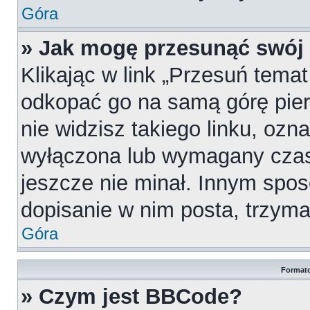
Góra
» Jak mogę przesunąć swój
Klikając w link „Przesuń tema
odkopać go na samą górę pierw
nie widzisz takiego linku, ozn
wyłączona lub wymagany czas
jeszcze nie minał. Innym spo
dopisanie w nim posta, trzymaj
Góra
Formato
» Czym jest BBCode?