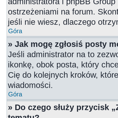
administratora i phpBB Group
ostrzeżeniami na forum. Skont
jeśli nie wiesz, dlaczego otrz
Góra
» Jak mogę zgłosiś posty m
Jeśli administrator na to zezw
ikonkę, obok posta, który chces
Cię do kolejnych kroków, któr
wiadomości.
Góra
» Do czego służy przycisk 
tematu?