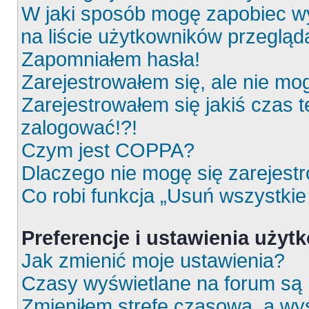
W jaki sposób mogę zapobiec wy
na liście użytkowników przeglą
Zapomniałem hasła!
Zarejestrowałem się, ale nie mo
Zarejestrowałem się jakiś czas t
zalogować!?!
Czym jest COPPA?
Dlaczego nie mogę się zarejest
Co robi funkcja „Usuń wszystkie
Preferencje i ustawienia uży
Jak zmienić moje ustawienia?
Czasy wyświetlane na forum są 
Zmieniłem strefę czasową, a wyś