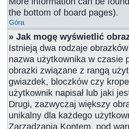
More information can be found
the bottom of board pages).
Góra
» Jak mogę wyświetlić obr
Istnieją dwa rodzaje obrazkó
nazwa użytkownika w czasie p
obrazki związane z rangą uży
gwiazdek, bloczków czy krope
użytkownik napisał lub jaki je
Drugi, zazwyczaj większy obraz
unikalny dla każdego użytkow
Zarządzania Kontem, pod waru