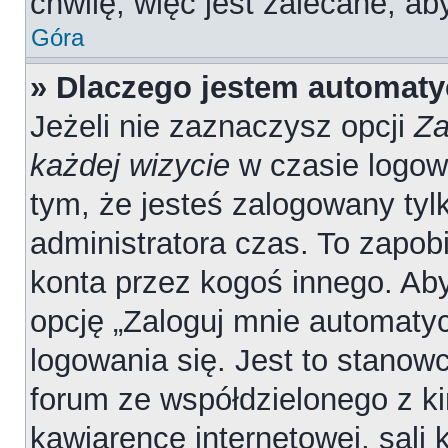
chwilę, więc jest zalecane, ab
Góra
» Dlaczego jestem automat
Jeżeli nie zaznaczysz opcji
Za
każdej wizycie
w czasie logow
tym, że jesteś zalogowany tyl
administratora czas. To zapob
konta przez kogoś innego. A
opcję „Zaloguj mnie automatyc
logowania się. Jest to stanowc
forum ze współdzielonego z ki
kawiarence internetowej, sali