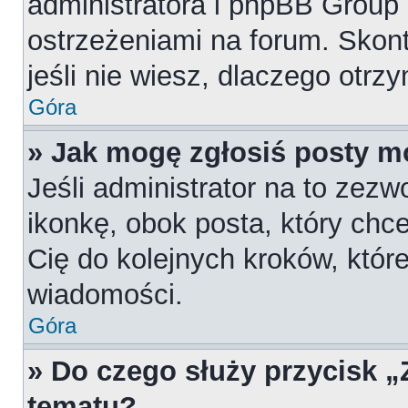
administratora i phpBB Group
ostrzeżeniami na forum. Skont
jeśli nie wiesz, dlaczego otrz
Góra
» Jak mogę zgłosiś posty m
Jeśli administrator na to zezw
ikonkę, obok posta, który chces
Cię do kolejnych kroków, któr
wiadomości.
Góra
» Do czego służy przycisk 
tematu?