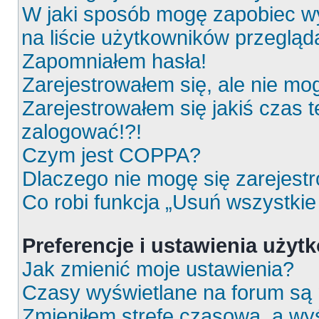
W jaki sposób mogę zapobiec wy
na liście użytkowników przeglą
Zapomniałem hasła!
Zarejestrowałem się, ale nie mo
Zarejestrowałem się jakiś czas t
zalogować!?!
Czym jest COPPA?
Dlaczego nie mogę się zarejest
Co robi funkcja „Usuń wszystkie
Preferencje i ustawienia uży
Jak zmienić moje ustawienia?
Czasy wyświetlane na forum są 
Zmieniłem strefę czasową, a wyś