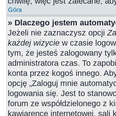
chwilę, więc jest zalecane, ab
Góra
» Dlaczego jestem automat
Jeżeli nie zaznaczysz opcji
Za
każdej wizycie
w czasie logow
tym, że jesteś zalogowany tyl
administratora czas. To zapob
konta przez kogoś innego. A
opcję „Zaloguj mnie automatyc
logowania się. Jest to stanowc
forum ze współdzielonego z ki
kawiarence internetowej, sali