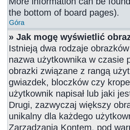
More information can be found
the bottom of board pages).
Góra
» Jak mogę wyświetlić obr
Istnieją dwa rodzaje obrazkó
nazwa użytkownika w czasie p
obrazki związane z rangą uży
gwiazdek, bloczków czy krope
użytkownik napisał lub jaki je
Drugi, zazwyczaj większy obraz
unikalny dla każdego użytkow
Zarządzania Kontem, pod waru