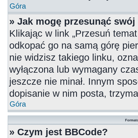
Góra
» Jak mogę przesunąć swój
Klikając w link „Przesuń tema
odkopać go na samą górę pierw
nie widzisz takiego linku, ozn
wyłączona lub wymagany czas
jeszcze nie minał. Innym spo
dopisanie w nim posta, trzymaj
Góra
Formato
» Czym jest BBCode?