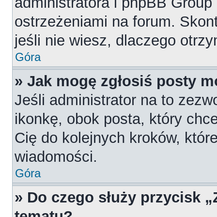
administratora i phpBB Group
ostrzeżeniami na forum. Skont
jeśli nie wiesz, dlaczego otrz
Góra
» Jak mogę zgłosiś posty m
Jeśli administrator na to zezw
ikonkę, obok posta, który chces
Cię do kolejnych kroków, któr
wiadomości.
Góra
» Do czego służy przycisk 
tematu?