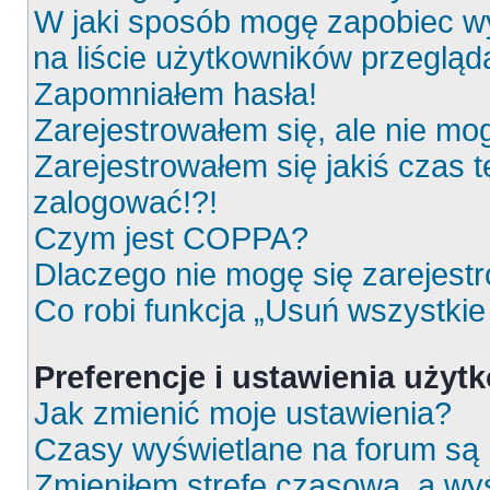
W jaki sposób mogę zapobiec wy
na liście użytkowników przeglą
Zapomniałem hasła!
Zarejestrowałem się, ale nie mo
Zarejestrowałem się jakiś czas t
zalogować!?!
Czym jest COPPA?
Dlaczego nie mogę się zarejest
Co robi funkcja „Usuń wszystkie
Preferencje i ustawienia uży
Jak zmienić moje ustawienia?
Czasy wyświetlane na forum są 
Zmieniłem strefę czasową, a wyś