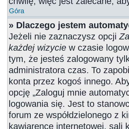
chwilę, więc jest zalecane, ab
Góra
» Dlaczego jestem automat
Jeżeli nie zaznaczysz opcji
Za
każdej wizycie
w czasie logow
tym, że jesteś zalogowany tyl
administratora czas. To zapob
konta przez kogoś innego. A
opcję „Zaloguj mnie automatyc
logowania się. Jest to stanowc
forum ze współdzielonego z ki
kawiarence internetowej, sali