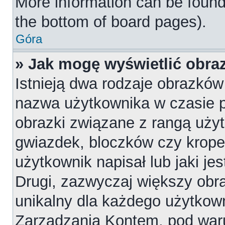
More information can be found
the bottom of board pages).
Góra
» Jak mogę wyświetlić obr
Istnieją dwa rodzaje obrazkó
nazwa użytkownika w czasie p
obrazki związane z rangą uży
gwiazdek, bloczków czy krope
użytkownik napisał lub jaki je
Drugi, zazwyczaj większy obraz
unikalny dla każdego użytkow
Zarządzania Kontem, pod waru