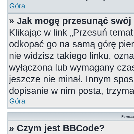
Góra
» Jak mogę przesunąć swój
Klikając w link „Przesuń tema
odkopać go na samą górę pierw
nie widzisz takiego linku, ozn
wyłączona lub wymagany czas
jeszcze nie minał. Innym spo
dopisanie w nim posta, trzymaj
Góra
Formato
» Czym jest BBCode?