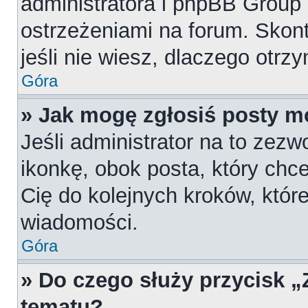
administratora i phpBB Group
ostrzeżeniami na forum. Skont
jeśli nie wiesz, dlaczego otrz
Góra
» Jak mogę zgłosiś posty m
Jeśli administrator na to zezw
ikonkę, obok posta, który chces
Cię do kolejnych kroków, któr
wiadomości.
Góra
» Do czego służy przycisk 
tematu?