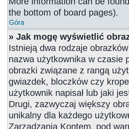
More information can be found
the bottom of board pages).
Góra
» Jak mogę wyświetlić obr
Istnieją dwa rodzaje obrazkó
nazwa użytkownika w czasie p
obrazki związane z rangą uży
gwiazdek, bloczków czy krope
użytkownik napisał lub jaki je
Drugi, zazwyczaj większy obraz
unikalny dla każdego użytkow
Zarządzania Kontem, pod waru