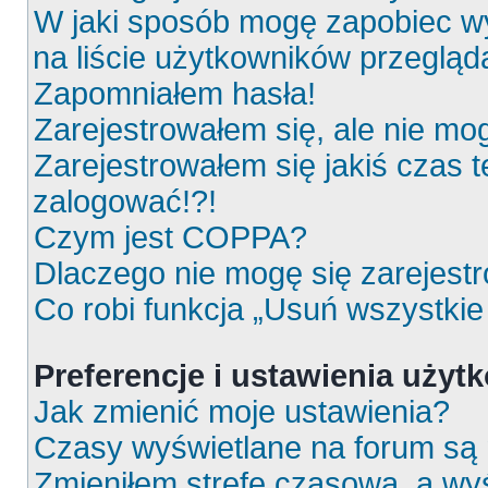
W jaki sposób mogę zapobiec wy
na liście użytkowników przeglą
Zapomniałem hasła!
Zarejestrowałem się, ale nie mo
Zarejestrowałem się jakiś czas t
zalogować!?!
Czym jest COPPA?
Dlaczego nie mogę się zarejest
Co robi funkcja „Usuń wszystkie
Preferencje i ustawienia uży
Jak zmienić moje ustawienia?
Czasy wyświetlane na forum są 
Zmieniłem strefę czasową, a wyś