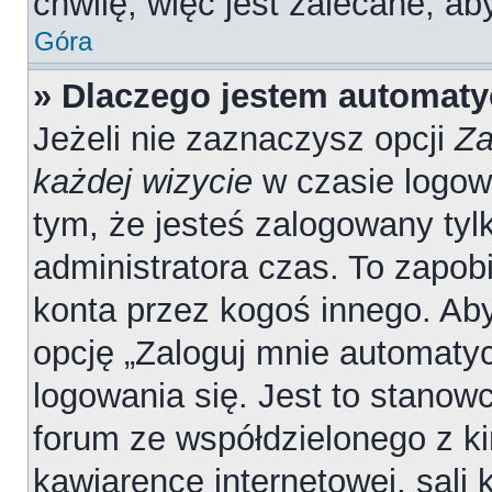
chwilę, więc jest zalecane, ab
Góra
» Dlaczego jestem automat
Jeżeli nie zaznaczysz opcji
Za
każdej wizycie
w czasie logow
tym, że jesteś zalogowany tyl
administratora czas. To zapob
konta przez kogoś innego. A
opcję „Zaloguj mnie automatyc
logowania się. Jest to stanowc
forum ze współdzielonego z ki
kawiarence internetowej, sali