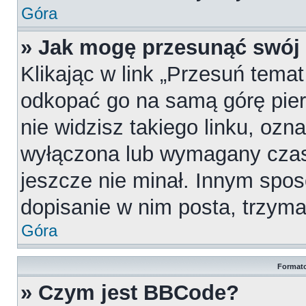
Góra
» Jak mogę przesunąć swój
Klikając w link „Przesuń tema
odkopać go na samą górę pierw
nie widzisz takiego linku, ozn
wyłączona lub wymagany czas
jeszcze nie minał. Innym spo
dopisanie w nim posta, trzymaj
Góra
Formato
» Czym jest BBCode?