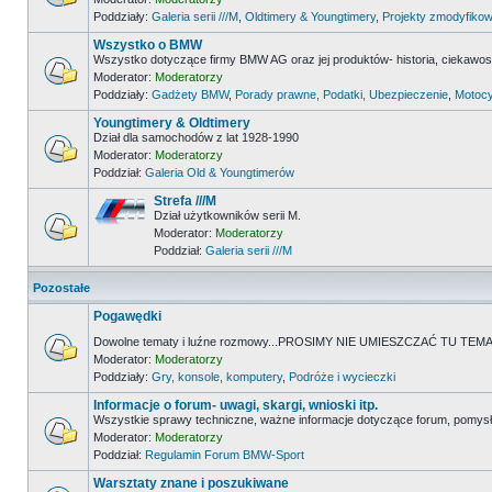
Poddziały:
Galeria serii ///M
,
Oldtimery & Youngtimery
,
Projekty zmodyfikow
Wszystko o BMW
Wszystko dotyczące firmy BMW AG oraz jej produktów- historia, ciekawostk
Moderator:
Moderatorzy
Poddziały:
Gadżety BMW
,
Porady prawne, Podatki, Ubezpieczenie
,
Motocy
Youngtimery & Oldtimery
Dział dla samochodów z lat 1928-1990
Moderator:
Moderatorzy
Poddział:
Galeria Old & Youngtimerów
Strefa ///M
Dział użytkowników serii M.
Moderator:
Moderatorzy
Poddział:
Galeria serii ///M
Pozostałe
Pogawędki
Dowolne tematy i luźne rozmowy...PROSIMY NIE UMIESZCZAĆ TU 
Moderator:
Moderatorzy
Poddziały:
Gry, konsole, komputery
,
Podróże i wycieczki
Informacje o forum- uwagi, skargi, wnioski itp.
Wszystkie sprawy techniczne, ważne informacje dotyczące forum, pomysł
Moderator:
Moderatorzy
Poddział:
Regulamin Forum BMW-Sport
Warsztaty znane i poszukiwane