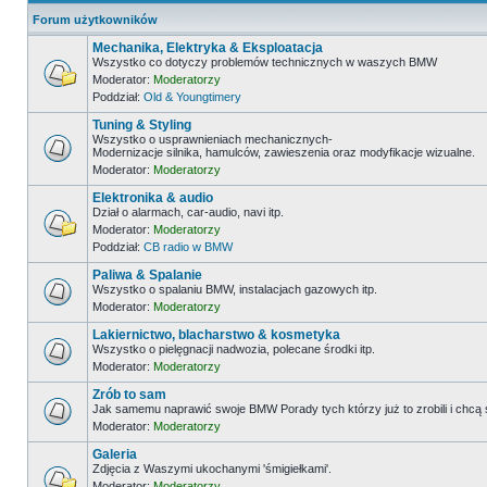
Forum użytkowników
Mechanika, Elektryka & Eksploatacja
Wszystko co dotyczy problemów technicznych w waszych BMW
Moderator:
Moderatorzy
Poddział:
Old & Youngtimery
Tuning & Styling
Wszystko o usprawnieniach mechanicznych-
Modernizacje silnika, hamulców, zawieszenia oraz modyfikacje wizualne.
Moderator:
Moderatorzy
Elektronika & audio
Dział o alarmach, car-audio, navi itp.
Moderator:
Moderatorzy
Poddział:
CB radio w BMW
Paliwa & Spalanie
Wszystko o spalaniu BMW, instalacjach gazowych itp.
Moderator:
Moderatorzy
Lakiernictwo, blacharstwo & kosmetyka
Wszystko o pielęgnacji nadwozia, polecane środki itp.
Moderator:
Moderatorzy
Zrób to sam
Jak samemu naprawić swoje BMW Porady tych którzy już to zrobili i chcą
Moderator:
Moderatorzy
Galeria
Zdjęcia z Waszymi ukochanymi 'śmigiełkami'.
Moderator:
Moderatorzy