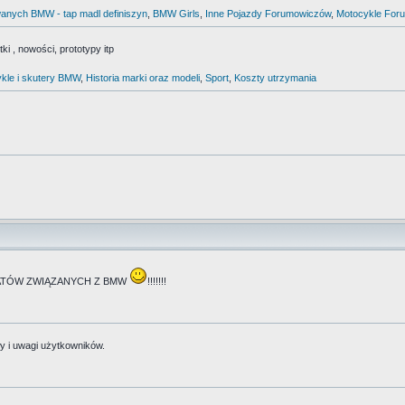
anych BMW - tap madl definiszyn
,
BMW Girls
,
Inne Pojazdy Forumowiczów
,
Motocykle For
i , nowości, prototypy itp
kle i skutery BMW
,
Historia marki oraz modeli
,
Sport
,
Koszty utrzymania
TEMATÓW ZWIĄZANYCH Z BMW
!!!!!!!
y i uwagi użytkowników.