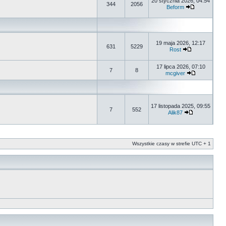
20 stycznia 2026, 04:54
344
2056
Beform
19 maja 2026, 12:17
631
5229
Rost
17 lipca 2026, 07:10
7
8
mcgiver
17 listopada 2025, 09:55
7
552
Alik87
Wszystkie czasy w strefie UTC + 1