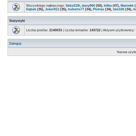
Wszystkiego najlepszego:
Seba318i
,
dany960
(50),
bilba
(47),
Maniekk
(
Dąbek
(35),
Joker912
(35),
huberts77
(34),
Piotras
(34),
tiee100
(34),
m
Statystyki
Liczba postów:
2140033
| Liczba tematów:
143722
| Aktywni użytkownicy:
Zaloguj
Nazwa użytk