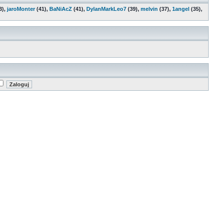
3),
jaroMonter
(41),
BaNiAcZ
(41),
DylanMarkLeo7
(39),
melvin
(37),
1angel
(35),