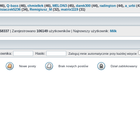
46),
Q-bass
(46),
chmielkrk
(46),
MELON3
(45),
darek300
(44),
radington
(44),
a_urbi
(4
isiaczek5236
(34),
Remigiusz_M
(32),
matrix1119
(31)
58337
| Zarejestrowano
106149
użytkowników | Najnowszy użytkownik:
Milk
ownika:
Hasło:
Zaloguj mnie automatycznie przy każdej wizycie
Nowe posty
Brak nowych postów
Dział zablokowany