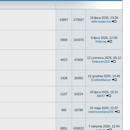
19 lipca 2026, 23:36
43897
373567
infernoelectra
8 lipca 2026, 12:40
5968
104375
Kolorog
12 czerwca 2026, 08:12
4923
47608
Kettunen202
22 grudnia 2025, 14:45
1438
26450
EvelinaMazun
20 lipca 2026, 15:31
2107
24224
Alik87
25 maja 2026, 12:07
685
18788
robertostefano255
7 sierpnia 2026, 12:44
6891
626622