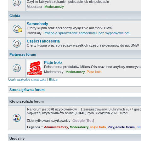
Czyli te których szukacie , polecacie lub nie polecacie
Moderator:
Moderatorzy
Giełda
Samochody
Oferty kupna oraz sprzedaży wyłącznie aut marki BMW
Poddziały:
Prośba o sprawdzenie samochodu
,
bez-wypadkowe.net
Części i akcesoria
Oferty kupna oraz sprzedaży wszelkich części i akcesoriów do aut BMW
Partnerzy forum
Piąte koło
Pełna oferta produktów Millers Oils oraz inne artykuły motoryz
Moderatorzy:
Moderatorzy
,
Piąte koło
Usuń wszystkie ciasteczka
|
Ekipa
Strona główna forum
Kto przegląda forum
Na forum jest
678
użytkowników :: 1 zarejestrowany, 0 ukrytych i 677 goś
Najwięcej użytkowników online (
10410
) było 3 kwietnia 2026, 02:21
Zidentyfikowani użytkownicy:
Google [Bot]
Legenda ::
Administratorzy
,
Moderatorzy
,
Piąte koło
,
Przyjaciele forum
,
SI
Urodziny