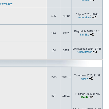
Lincoln
umowiczów
1 lipca 2026, 08:46
2787
73710
renoraines
15 grudnia 2025, 14:41
144
2362
kamilko
20 listopada 2024, 17:56
134
3575
ChoMpower
7 sierpnia 2026, 21:39
6505
288018
Alik87
19 lutego 2026, 08:15
827
13801
DaaN