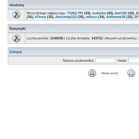
Urodziny
Wszystkiego najlepszego:
TONG PO
(43),
rzelazko
(43),
bart102
(42),
A
(36),
eToroo
(35),
Arturnmp123
(35),
rafiozo
(34),
Adibmwe36
(32),
SF
Statystyki
Liczba postów:
2140035
| Liczba tematów:
143722
| Aktywni użytkownicy:
Zaloguj
Nazwa użytkownika:
Hasło:
Nowe posty