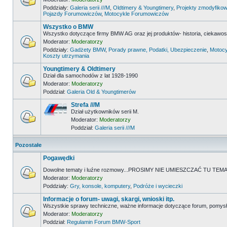
Poddziały:
Galeria serii ///M
,
Oldtimery & Youngtimery
,
Projekty zmodyfikow
Pojazdy Forumowiczów
,
Motocykle Forumowiczów
Wszystko o BMW
Wszystko dotyczące firmy BMW AG oraz jej produktów- historia, ciekawostk
Moderator:
Moderatorzy
Poddziały:
Gadżety BMW
,
Porady prawne, Podatki, Ubezpieczenie
,
Motocy
Koszty utrzymania
Youngtimery & Oldtimery
Dział dla samochodów z lat 1928-1990
Moderator:
Moderatorzy
Poddział:
Galeria Old & Youngtimerów
Strefa ///M
Dział użytkowników serii M.
Moderator:
Moderatorzy
Poddział:
Galeria serii ///M
Pozostałe
Pogawędki
Dowolne tematy i luźne rozmowy...PROSIMY NIE UMIESZCZAĆ TU 
Moderator:
Moderatorzy
Poddziały:
Gry, konsole, komputery
,
Podróże i wycieczki
Informacje o forum- uwagi, skargi, wnioski itp.
Wszystkie sprawy techniczne, ważne informacje dotyczące forum, pomysł
Moderator:
Moderatorzy
Poddział:
Regulamin Forum BMW-Sport