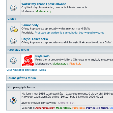
Warsztaty znane i poszukiwane
Czyli te których szukacie , polecacie lub nie polecacie
Moderator:
Moderatorzy
Giełda
Samochody
Oferty kupna oraz sprzedaży wyłącznie aut marki BMW
Poddziały:
Prośba o sprawdzenie samochodu
,
bez-wypadkowe.net
Części i akcesoria
Oferty kupna oraz sprzedaży wszelkich części i akcesoriów do aut BMW
Partnerzy forum
Piąte koło
Pełna oferta produktów Millers Oils oraz inne artykuły motoryz
Moderatorzy:
Moderatorzy
,
Piąte koło
Usuń wszystkie ciasteczka
|
Ekipa
Strona główna forum
Kto przegląda forum
Na forum jest
1035
użytkowników :: 1 zarejestrowany, 0 ukrytych i 1034 g
Najwięcej użytkowników online (
10410
) było 3 kwietnia 2026, 02:21
Zidentyfikowani użytkownicy:
Google [Bot]
Legenda ::
Administratorzy
,
Moderatorzy
,
Piąte koło
,
Przyjaciele forum
,
SI