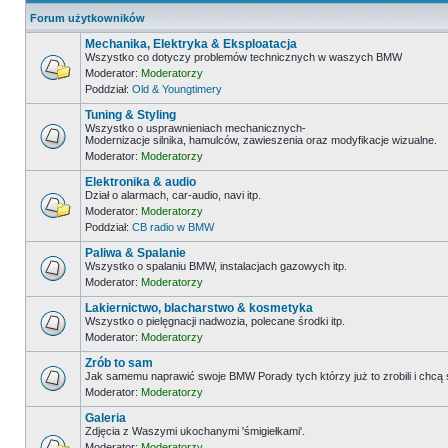
Forum użytkowników
Mechanika, Elektryka & Eksploatacja
Wszystko co dotyczy problemów technicznych w waszych BMW
Moderator:
Moderatorzy
Poddział:
Old & Youngtimery
Tuning & Styling
Wszystko o usprawnieniach mechanicznych-
Modernizacje silnika, hamulców, zawieszenia oraz modyfikacje wizualne.
Moderator:
Moderatorzy
Elektronika & audio
Dział o alarmach, car-audio, navi itp.
Moderator:
Moderatorzy
Poddział:
CB radio w BMW
Paliwa & Spalanie
Wszystko o spalaniu BMW, instalacjach gazowych itp.
Moderator:
Moderatorzy
Lakiernictwo, blacharstwo & kosmetyka
Wszystko o pielęgnacji nadwozia, polecane środki itp.
Moderator:
Moderatorzy
Zrób to sam
Jak samemu naprawić swoje BMW Porady tych którzy już to zrobili i chcą
Moderator:
Moderatorzy
Galeria
Zdjęcia z Waszymi ukochanymi 'śmigiełkami'.
Moderator:
Moderatorzy