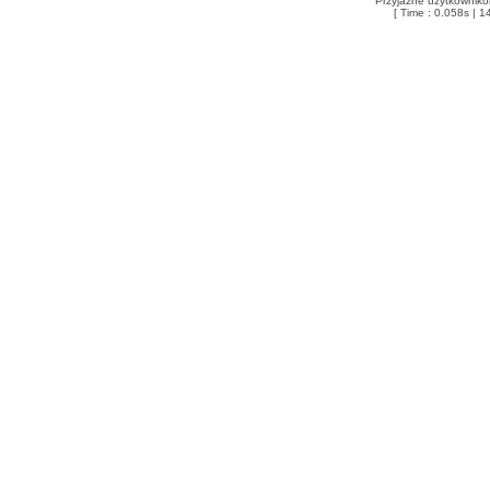
Przyjazne użytkowniko
[ Time : 0.058s | 1