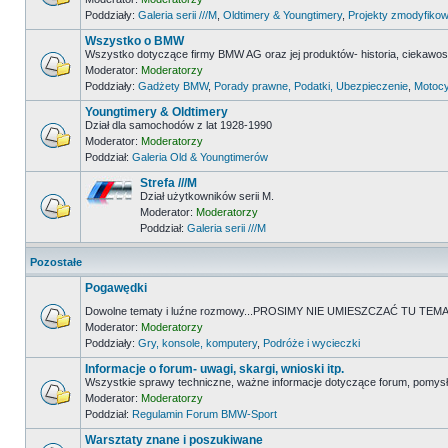
Poddziały:
Galeria serii ///M
,
Oldtimery & Youngtimery
,
Projekty zmodyfikow
Wszystko o BMW
Wszystko dotyczące firmy BMW AG oraz jej produktów- historia, ciekawostk
Moderator:
Moderatorzy
Poddziały:
Gadżety BMW
,
Porady prawne, Podatki, Ubezpieczenie
,
Motocy
Youngtimery & Oldtimery
Dział dla samochodów z lat 1928-1990
Moderator:
Moderatorzy
Poddział:
Galeria Old & Youngtimerów
Strefa ///M
Dział użytkowników serii M.
Moderator:
Moderatorzy
Poddział:
Galeria serii ///M
Pozostałe
Pogawędki
Dowolne tematy i luźne rozmowy...PROSIMY NIE UMIESZCZAĆ TU 
Moderator:
Moderatorzy
Poddziały:
Gry, konsole, komputery
,
Podróże i wycieczki
Informacje o forum- uwagi, skargi, wnioski itp.
Wszystkie sprawy techniczne, ważne informacje dotyczące forum, pomysł
Moderator:
Moderatorzy
Poddział:
Regulamin Forum BMW-Sport
Warsztaty znane i poszukiwane