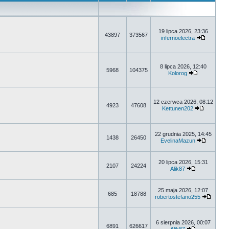
19 lipca 2026, 23:36
43897
373567
infernoelectra
8 lipca 2026, 12:40
5968
104375
Kolorog
12 czerwca 2026, 08:12
4923
47608
Kettunen202
22 grudnia 2025, 14:45
1438
26450
EvelinaMazun
20 lipca 2026, 15:31
2107
24224
Alik87
25 maja 2026, 12:07
685
18788
robertostefano255
6 sierpnia 2026, 00:07
6891
626617