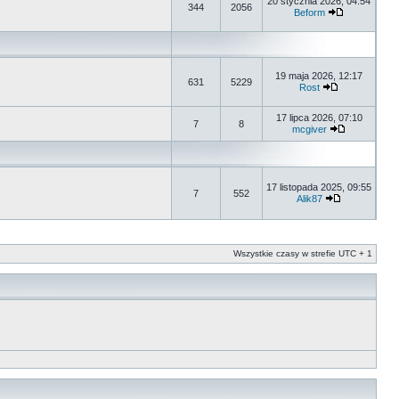
20 stycznia 2026, 04:54
344
2056
Beform
19 maja 2026, 12:17
631
5229
Rost
17 lipca 2026, 07:10
7
8
mcgiver
17 listopada 2025, 09:55
7
552
Alik87
Wszystkie czasy w strefie UTC + 1