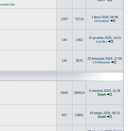
Alik87
umowiczów
1 lipca 2026, 08:46
2787
73710
renoraines
15 grudnia 2025, 14:41
144
2362
kamilko
20 listopada 2024, 17:56
134
3575
ChoMpower
6 sierpnia 2026, 11:29
6505
288014
DaaN
19 lutego 2026, 08:15
827
13801
DaaN