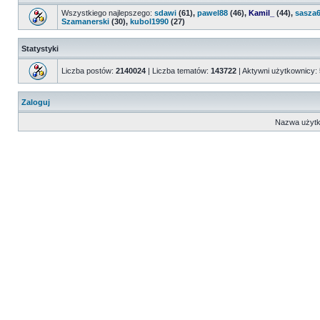
Wszystkiego najlepszego:
sdawi
(61),
pawel88
(46),
Kamil_
(44),
sasza
Szamanerski
(30),
kubol1990
(27)
Statystyki
Liczba postów:
2140024
| Liczba tematów:
143722
| Aktywni użytkownicy:
Zaloguj
Nazwa użytk