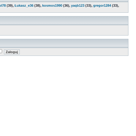
ol78
(39),
Łukasz_e36
(38),
kosmos1990
(36),
yaqb123
(33),
gregor1284
(33),