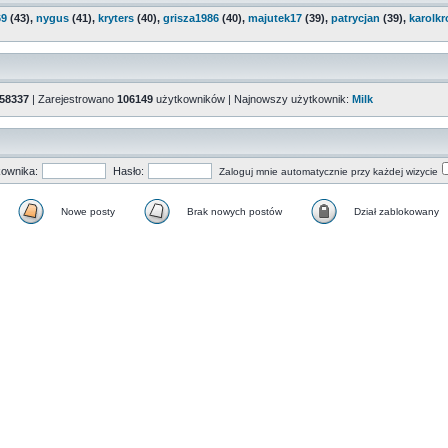
69
(43),
nygus
(41),
kryters
(40),
grisza1986
(40),
majutek17
(39),
patrycjan
(39),
karolkr
58337
| Zarejestrowano
106149
użytkowników | Najnowszy użytkownik:
Milk
ownika:
Hasło:
Zaloguj mnie automatycznie przy każdej wizycie
Nowe posty
Brak nowych postów
Dział zablokowany