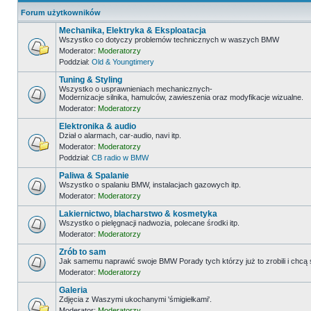
Forum użytkowników
Mechanika, Elektryka & Eksploatacja
Wszystko co dotyczy problemów technicznych w waszych BMW
Moderator:
Moderatorzy
Poddział:
Old & Youngtimery
Tuning & Styling
Wszystko o usprawnieniach mechanicznych-
Modernizacje silnika, hamulców, zawieszenia oraz modyfikacje wizualne.
Moderator:
Moderatorzy
Elektronika & audio
Dział o alarmach, car-audio, navi itp.
Moderator:
Moderatorzy
Poddział:
CB radio w BMW
Paliwa & Spalanie
Wszystko o spalaniu BMW, instalacjach gazowych itp.
Moderator:
Moderatorzy
Lakiernictwo, blacharstwo & kosmetyka
Wszystko o pielęgnacji nadwozia, polecane środki itp.
Moderator:
Moderatorzy
Zrób to sam
Jak samemu naprawić swoje BMW Porady tych którzy już to zrobili i chcą
Moderator:
Moderatorzy
Galeria
Zdjęcia z Waszymi ukochanymi 'śmigiełkami'.
Moderator:
Moderatorzy