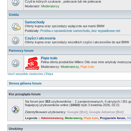
Czyli te których szukacie , polecacie lub nie polecacie
Moderator:
Moderatorzy
Giełda
Samochody
Oferty kupna oraz sprzedaży wyłącznie aut marki BMW
Poddziały:
Prośba o sprawdzenie samochodu
,
bez-wypadkowe.net
Części i akcesoria
Oferty kupna oraz sprzedaży wszelkich części i akcesoriów do aut BMW
Partnerzy forum
Piąte koło
Pełna oferta produktów Millers Oils oraz inne artykuły motoryz
Moderatorzy:
Moderatorzy
,
Piąte koło
Usuń wszystkie ciasteczka
|
Ekipa
Strona główna forum
Kto przegląda forum
Na forum jest
353
użytkowników :: 2 zarejestrowanych, 0 ukrytych i 351 g
Najwięcej użytkowników online (
10410
) było 3 kwietnia 2026, 02:21
Zidentyfikowani użytkownicy:
Google [Bot]
,
Google Adsense [Bot]
Legenda ::
Administratorzy
,
Moderatorzy
,
Piąte koło
,
Przyjaciele forum
,
SI
Urodziny