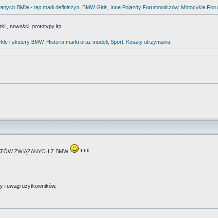
anych BMW - tap madl definiszyn
,
BMW Girls
,
Inne Pojazdy Forumowiczów
,
Motocykle For
i , nowości, prototypy itp
kle i skutery BMW
,
Historia marki oraz modeli
,
Sport
,
Koszty utrzymania
TEMATÓW ZWIĄZANYCH Z BMW
!!!!!!!
y i uwagi użytkowników.