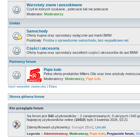
Warsztaty znane i poszukiwane
Czyli te których szukacie , polecacie lub nie polecacie
Moderator:
Moderatorzy
Giełda
Samochody
Oferty kupna oraz sprzedaży wyłącznie aut marki BMW
Poddziały:
Prośba o sprawdzenie samochodu
,
bez-wypadkowe.net
Części i akcesoria
Oferty kupna oraz sprzedaży wszelkich części i akcesoriów do aut BMW
Partnerzy forum
Piąte koło
Pełna oferta produktów Millers Oils oraz inne artykuły motoryz
Moderatorzy:
Moderatorzy
,
Piąte koło
Usuń wszystkie ciasteczka
|
Ekipa
Strona główna forum
Kto przegląda forum
Na forum jest
542
użytkowników :: 2 zarejestrowanych, 0 ukrytych i 540 g
Najwięcej użytkowników online (
10410
) było 3 kwietnia 2026, 02:21
Zidentyfikowani użytkownicy:
Google [Bot]
,
Lincoln
Legenda ::
Administratorzy
,
Moderatorzy
,
Piąte koło
,
Przyjaciele forum
,
SI