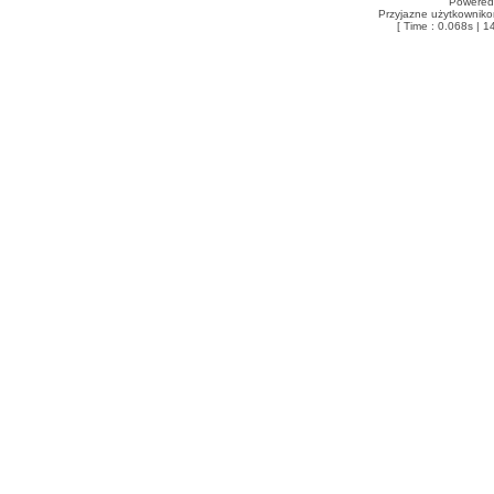
Powered
Przyjazne użytkowniko
[ Time : 0.068s | 1