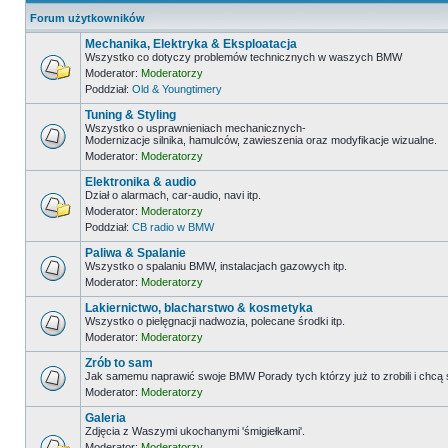
Forum użytkowników
Mechanika, Elektryka & Eksploatacja
Wszystko co dotyczy problemów technicznych w waszych BMW
Moderator:
Moderatorzy
Poddział:
Old & Youngtimery
Tuning & Styling
Wszystko o usprawnieniach mechanicznych-
Modernizacje silnika, hamulców, zawieszenia oraz modyfikacje wizualne.
Moderator:
Moderatorzy
Elektronika & audio
Dział o alarmach, car-audio, navi itp.
Moderator:
Moderatorzy
Poddział:
CB radio w BMW
Paliwa & Spalanie
Wszystko o spalaniu BMW, instalacjach gazowych itp.
Moderator:
Moderatorzy
Lakiernictwo, blacharstwo & kosmetyka
Wszystko o pielęgnacji nadwozia, polecane środki itp.
Moderator:
Moderatorzy
Zrób to sam
Jak samemu naprawić swoje BMW Porady tych którzy już to zrobili i chcą
Moderator:
Moderatorzy
Galeria
Zdjęcia z Waszymi ukochanymi 'śmigiełkami'.
Moderator:
Moderatorzy