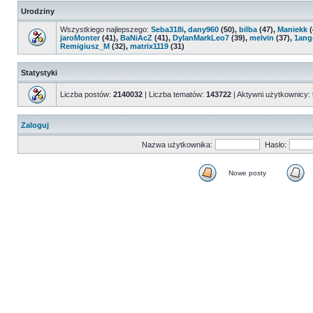
Urodziny
Wszystkiego najlepszego:
Seba318i
,
dany960
(50),
bilba
(47),
Maniekk
(
jaroMonter
(41),
BaNiAcZ
(41),
DylanMarkLeo7
(39),
melvin
(37),
1ang
Remigiusz_M
(32),
matrix1119
(31)
Statystyki
Liczba postów:
2140032
| Liczba tematów:
143722
| Aktywni użytkownicy:
Zaloguj
Nazwa użytkownika:
Hasło:
Nowe posty