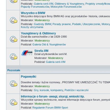
Poddziały:
Galeria serii ///M
,
Oldtimery & Youngtimery
,
Projekty zmodyfikow
Pojazdy Forumowiczów
,
Motocykle Forumowiczów
Wszystko o BMW
Wszystko dotyczące firmy BMW AG oraz jej produktów- historia, ciekawostk
Moderator:
Moderatorzy
Poddziały:
Gadżety BMW
,
Porady prawne, Podatki, Ubezpieczenie
,
Motocy
Koszty utrzymania
Youngtimery & Oldtimery
Dział dla samochodów z lat 1928-1990
Moderator:
Moderatorzy
Poddział:
Galeria Old & Youngtimerów
Strefa ///M
Dział użytkowników serii M.
Moderator:
Moderatorzy
Poddział:
Galeria serii ///M
Pozostałe
Pogawędki
Dowolne tematy i luźne rozmowy...PROSIMY NIE UMIESZCZAĆ TU 
Moderator:
Moderatorzy
Poddziały:
Gry, konsole, komputery
,
Podróże i wycieczki
Informacje o forum- uwagi, skargi, wnioski itp.
Wszystkie sprawy techniczne, ważne informacje dotyczące forum, pomysł
Moderator:
Moderatorzy
Poddział:
Regulamin Forum BMW-Sport