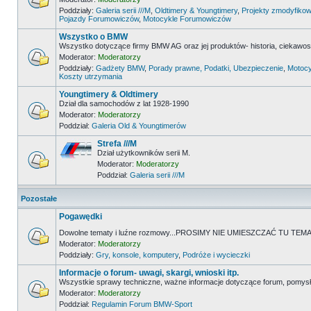
Poddziały:
Galeria serii ///M
,
Oldtimery & Youngtimery
,
Projekty zmodyfikow
Pojazdy Forumowiczów
,
Motocykle Forumowiczów
Wszystko o BMW
Wszystko dotyczące firmy BMW AG oraz jej produktów- historia, ciekawostk
Moderator:
Moderatorzy
Poddziały:
Gadżety BMW
,
Porady prawne, Podatki, Ubezpieczenie
,
Motocy
Koszty utrzymania
Youngtimery & Oldtimery
Dział dla samochodów z lat 1928-1990
Moderator:
Moderatorzy
Poddział:
Galeria Old & Youngtimerów
Strefa ///M
Dział użytkowników serii M.
Moderator:
Moderatorzy
Poddział:
Galeria serii ///M
Pozostałe
Pogawędki
Dowolne tematy i luźne rozmowy...PROSIMY NIE UMIESZCZAĆ TU 
Moderator:
Moderatorzy
Poddziały:
Gry, konsole, komputery
,
Podróże i wycieczki
Informacje o forum- uwagi, skargi, wnioski itp.
Wszystkie sprawy techniczne, ważne informacje dotyczące forum, pomysł
Moderator:
Moderatorzy
Poddział:
Regulamin Forum BMW-Sport