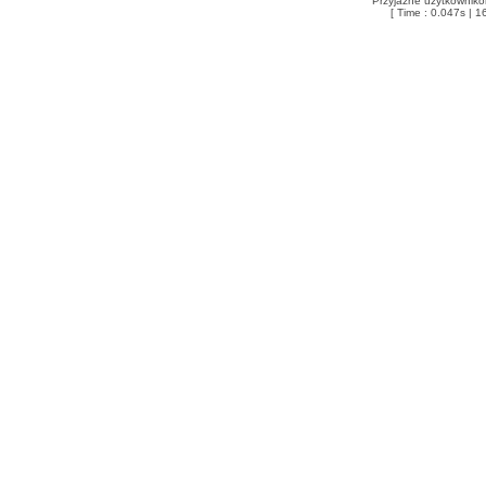
Przyjazne użytkowniko
[ Time : 0.047s | 1