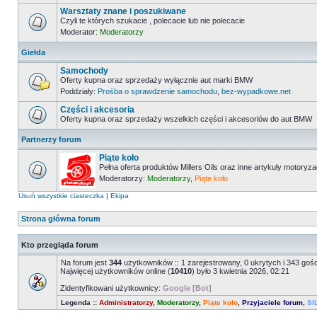
Warsztaty znane i poszukiwane
Czyli te których szukacie , polecacie lub nie polecacie
Moderator:
Moderatorzy
Giełda
Samochody
Oferty kupna oraz sprzedaży wyłącznie aut marki BMW
Poddziały:
Prośba o sprawdzenie samochodu
,
bez-wypadkowe.net
Części i akcesoria
Oferty kupna oraz sprzedaży wszelkich części i akcesoriów do aut BMW
Partnerzy forum
Piąte koło
Pełna oferta produktów Millers Oils oraz inne artykuły motoryz
Moderatorzy:
Moderatorzy
,
Piąte koło
Usuń wszystkie ciasteczka
|
Ekipa
Strona główna forum
Kto przegląda forum
Na forum jest
344
użytkowników :: 1 zarejestrowany, 0 ukrytych i 343 goś
Najwięcej użytkowników online (
10410
) było 3 kwietnia 2026, 02:21
Zidentyfikowani użytkownicy:
Google [Bot]
Legenda ::
Administratorzy
,
Moderatorzy
,
Piąte koło
,
Przyjaciele forum
,
SI