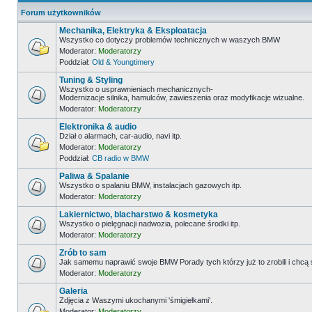
Forum użytkowników
Mechanika, Elektryka & Eksploatacja
Wszystko co dotyczy problemów technicznych w waszych BMW
Moderator:
Moderatorzy
Poddział:
Old & Youngtimery
Tuning & Styling
Wszystko o usprawnieniach mechanicznych-
Modernizacje silnika, hamulców, zawieszenia oraz modyfikacje wizualne.
Moderator:
Moderatorzy
Elektronika & audio
Dział o alarmach, car-audio, navi itp.
Moderator:
Moderatorzy
Poddział:
CB radio w BMW
Paliwa & Spalanie
Wszystko o spalaniu BMW, instalacjach gazowych itp.
Moderator:
Moderatorzy
Lakiernictwo, blacharstwo & kosmetyka
Wszystko o pielęgnacji nadwozia, polecane środki itp.
Moderator:
Moderatorzy
Zrób to sam
Jak samemu naprawić swoje BMW Porady tych którzy już to zrobili i chcą
Moderator:
Moderatorzy
Galeria
Zdjęcia z Waszymi ukochanymi 'śmigiełkami'.
Moderator:
Moderatorzy