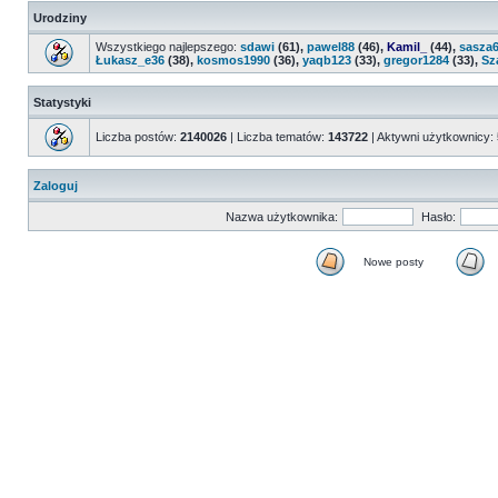
Urodziny
Wszystkiego najlepszego:
sdawi
(61),
pawel88
(46),
Kamil_
(44),
sasza
Łukasz_e36
(38),
kosmos1990
(36),
yaqb123
(33),
gregor1284
(33),
Sz
Statystyki
Liczba postów:
2140026
| Liczba tematów:
143722
| Aktywni użytkownicy:
Zaloguj
Nazwa użytkownika:
Hasło:
Nowe posty