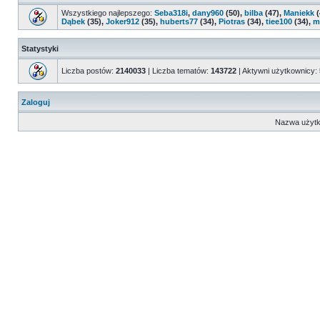
Wszystkiego najlepszego:
Seba318i
,
dany960
(50),
bilba
(47),
Maniekk
(
Dąbek
(35),
Joker912
(35),
huberts77
(34),
Piotras
(34),
tiee100
(34),
m
Statystyki
Liczba postów:
2140033
| Liczba tematów:
143722
| Aktywni użytkownicy:
Zaloguj
Nazwa użytk