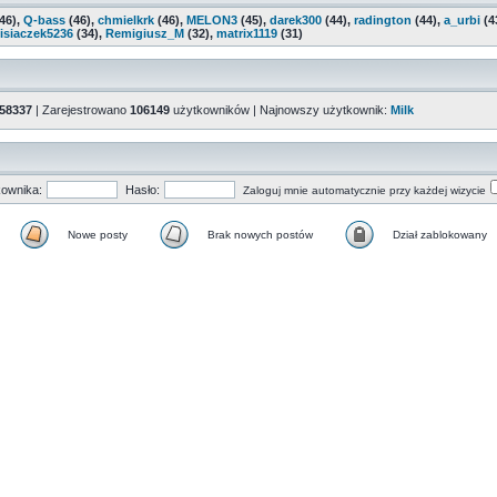
46),
Q-bass
(46),
chmielkrk
(46),
MELON3
(45),
darek300
(44),
radington
(44),
a_urbi
(4
isiaczek5236
(34),
Remigiusz_M
(32),
matrix1119
(31)
58337
| Zarejestrowano
106149
użytkowników | Najnowszy użytkownik:
Milk
ownika:
Hasło:
Zaloguj mnie automatycznie przy każdej wizycie
Nowe posty
Brak nowych postów
Dział zablokowany