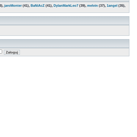
3),
jaroMonter
(41),
BaNiAcZ
(41),
DylanMarkLeo7
(39),
melvin
(37),
1angel
(35),