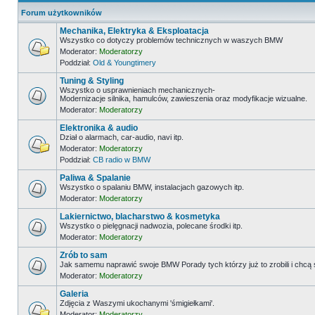
Forum użytkowników
Mechanika, Elektryka & Eksploatacja
Wszystko co dotyczy problemów technicznych w waszych BMW
Moderator:
Moderatorzy
Poddział:
Old & Youngtimery
Tuning & Styling
Wszystko o usprawnieniach mechanicznych-
Modernizacje silnika, hamulców, zawieszenia oraz modyfikacje wizualne.
Moderator:
Moderatorzy
Elektronika & audio
Dział o alarmach, car-audio, navi itp.
Moderator:
Moderatorzy
Poddział:
CB radio w BMW
Paliwa & Spalanie
Wszystko o spalaniu BMW, instalacjach gazowych itp.
Moderator:
Moderatorzy
Lakiernictwo, blacharstwo & kosmetyka
Wszystko o pielęgnacji nadwozia, polecane środki itp.
Moderator:
Moderatorzy
Zrób to sam
Jak samemu naprawić swoje BMW Porady tych którzy już to zrobili i chcą
Moderator:
Moderatorzy
Galeria
Zdjęcia z Waszymi ukochanymi 'śmigiełkami'.
Moderator:
Moderatorzy