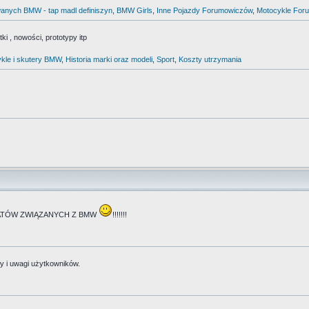
anych BMW - tap madl definiszyn
,
BMW Girls
,
Inne Pojazdy Forumowiczów
,
Motocykle For
i , nowości, prototypy itp
kle i skutery BMW
,
Historia marki oraz modeli
,
Sport
,
Koszty utrzymania
TEMATÓW ZWIĄZANYCH Z BMW
!!!!!!!
y i uwagi użytkowników.