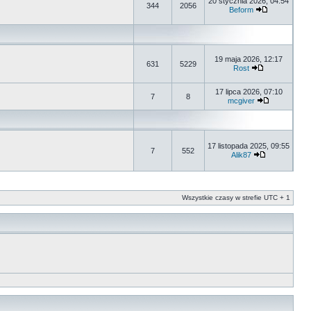
20 stycznia 2026, 04:54
344
2056
Beform
19 maja 2026, 12:17
631
5229
Rost
17 lipca 2026, 07:10
7
8
mcgiver
17 listopada 2025, 09:55
7
552
Alik87
Wszystkie czasy w strefie UTC + 1