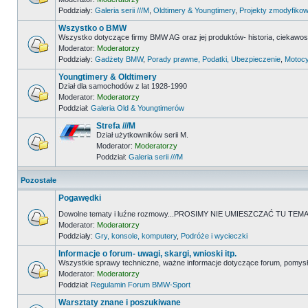
Poddziały:
Galeria serii ///M
,
Oldtimery & Youngtimery
,
Projekty zmodyfikow
Wszystko o BMW
Wszystko dotyczące firmy BMW AG oraz jej produktów- historia, ciekawostk
Moderator:
Moderatorzy
Poddziały:
Gadżety BMW
,
Porady prawne, Podatki, Ubezpieczenie
,
Motocy
Youngtimery & Oldtimery
Dział dla samochodów z lat 1928-1990
Moderator:
Moderatorzy
Poddział:
Galeria Old & Youngtimerów
Strefa ///M
Dział użytkowników serii M.
Moderator:
Moderatorzy
Poddział:
Galeria serii ///M
Pozostałe
Pogawędki
Dowolne tematy i luźne rozmowy...PROSIMY NIE UMIESZCZAĆ TU 
Moderator:
Moderatorzy
Poddziały:
Gry, konsole, komputery
,
Podróże i wycieczki
Informacje o forum- uwagi, skargi, wnioski itp.
Wszystkie sprawy techniczne, ważne informacje dotyczące forum, pomysł
Moderator:
Moderatorzy
Poddział:
Regulamin Forum BMW-Sport
Warsztaty znane i poszukiwane