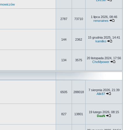
Lincoln
umowiczów
1 lipca 2026, 08:46
2787
73710
renoraines
15 grudnia 2025, 14:41
144
2362
kamilko
20 listopada 2024, 17:56
134
3575
ChoMpower
7 sierpnia 2026, 21:39
6505
288018
Alik87
19 lutego 2026, 08:15
827
13801
DaaN