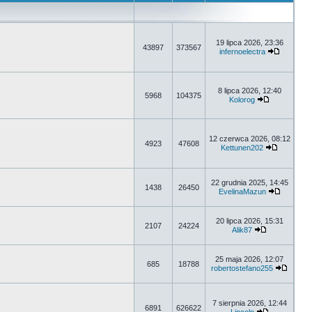
19 lipca 2026, 23:36
43897
373567
infernoelectra
8 lipca 2026, 12:40
5968
104375
Kolorog
12 czerwca 2026, 08:12
4923
47608
Kettunen202
22 grudnia 2025, 14:45
1438
26450
EvelinaMazun
20 lipca 2026, 15:31
2107
24224
Alik87
25 maja 2026, 12:07
685
18788
robertostefano255
7 sierpnia 2026, 12:44
6891
626622