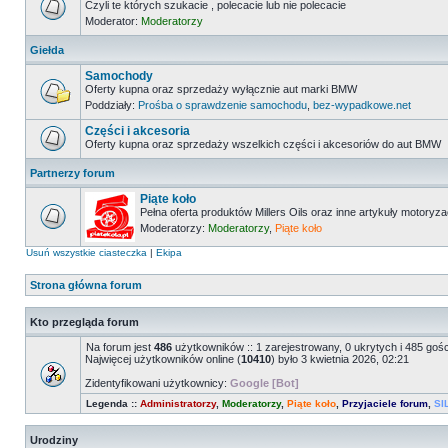
Czyli te których szukacie , polecacie lub nie polecacie
Moderator:
Moderatorzy
Giełda
Samochody
Oferty kupna oraz sprzedaży wyłącznie aut marki BMW
Poddziały:
Prośba o sprawdzenie samochodu
,
bez-wypadkowe.net
Części i akcesoria
Oferty kupna oraz sprzedaży wszelkich części i akcesoriów do aut BMW
Partnerzy forum
Piąte koło
Pełna oferta produktów Millers Oils oraz inne artykuły motoryz
Moderatorzy:
Moderatorzy
,
Piąte koło
Usuń wszystkie ciasteczka
|
Ekipa
Strona główna forum
Kto przegląda forum
Na forum jest
486
użytkowników :: 1 zarejestrowany, 0 ukrytych i 485 goś
Najwięcej użytkowników online (
10410
) było 3 kwietnia 2026, 02:21
Zidentyfikowani użytkownicy:
Google [Bot]
Legenda ::
Administratorzy
,
Moderatorzy
,
Piąte koło
,
Przyjaciele forum
,
SI
Urodziny