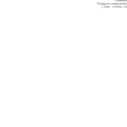
Powered
Przyjazne użytkowniko
[ Time : 0.050s | 1