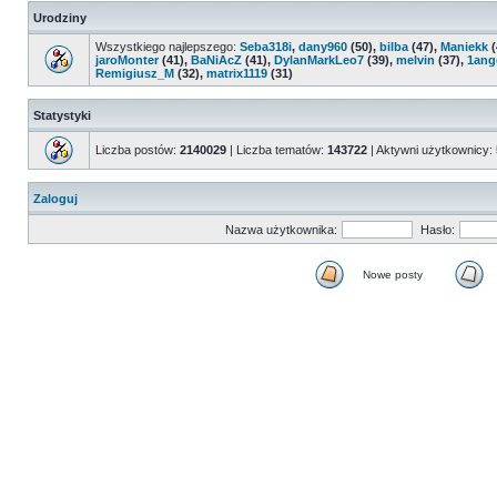
Urodziny
Wszystkiego najlepszego:
Seba318i
,
dany960
(50),
bilba
(47),
Maniekk
(
jaroMonter
(41),
BaNiAcZ
(41),
DylanMarkLeo7
(39),
melvin
(37),
1ang
Remigiusz_M
(32),
matrix1119
(31)
Statystyki
Liczba postów:
2140029
| Liczba tematów:
143722
| Aktywni użytkownicy:
Zaloguj
Nazwa użytkownika:
Hasło:
Nowe posty