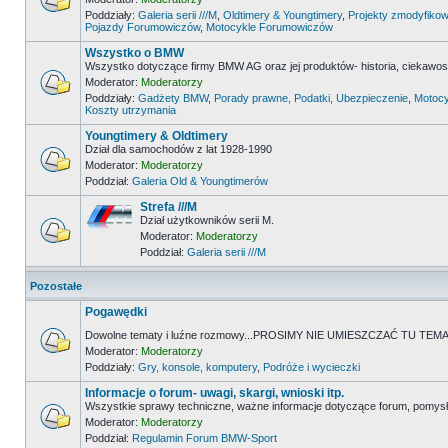
Poddziały:
Galeria serii ///M
,
Oldtimery & Youngtimery
,
Projekty zmodyfikow
Pojazdy Forumowiczów
,
Motocykle Forumowiczów
Wszystko o BMW
Wszystko dotyczące firmy BMW AG oraz jej produktów- historia, ciekawostk
Moderator:
Moderatorzy
Poddziały:
Gadżety BMW
,
Porady prawne, Podatki, Ubezpieczenie
,
Motocy
Koszty utrzymania
Youngtimery & Oldtimery
Dział dla samochodów z lat 1928-1990
Moderator:
Moderatorzy
Poddział:
Galeria Old & Youngtimerów
Strefa ///M
Dział użytkowników serii M.
Moderator:
Moderatorzy
Poddział:
Galeria serii ///M
Pozostałe
Pogawędki
Dowolne tematy i luźne rozmowy...PROSIMY NIE UMIESZCZAĆ TU 
Moderator:
Moderatorzy
Poddziały:
Gry, konsole, komputery
,
Podróże i wycieczki
Informacje o forum- uwagi, skargi, wnioski itp.
Wszystkie sprawy techniczne, ważne informacje dotyczące forum, pomysł
Moderator:
Moderatorzy
Poddział:
Regulamin Forum BMW-Sport