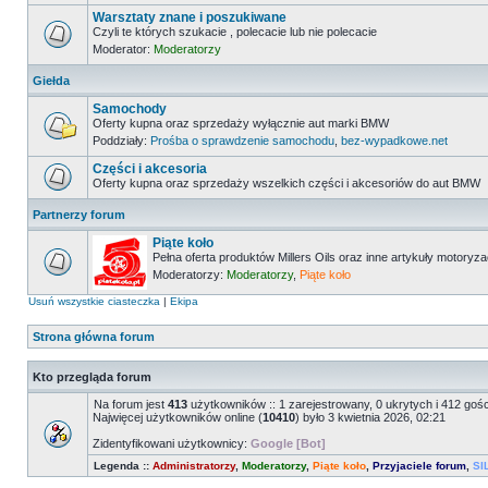
Warsztaty znane i poszukiwane
Czyli te których szukacie , polecacie lub nie polecacie
Moderator:
Moderatorzy
Giełda
Samochody
Oferty kupna oraz sprzedaży wyłącznie aut marki BMW
Poddziały:
Prośba o sprawdzenie samochodu
,
bez-wypadkowe.net
Części i akcesoria
Oferty kupna oraz sprzedaży wszelkich części i akcesoriów do aut BMW
Partnerzy forum
Piąte koło
Pełna oferta produktów Millers Oils oraz inne artykuły motoryz
Moderatorzy:
Moderatorzy
,
Piąte koło
Usuń wszystkie ciasteczka
|
Ekipa
Strona główna forum
Kto przegląda forum
Na forum jest
413
użytkowników :: 1 zarejestrowany, 0 ukrytych i 412 goś
Najwięcej użytkowników online (
10410
) było 3 kwietnia 2026, 02:21
Zidentyfikowani użytkownicy:
Google [Bot]
Legenda ::
Administratorzy
,
Moderatorzy
,
Piąte koło
,
Przyjaciele forum
,
SI