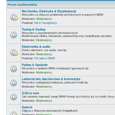
Forum użytkowników
Mechanika, Elektryka & Eksploatacja
Wszystko co dotyczy problemów technicznych w waszych BMW
Moderator:
Moderatorzy
Poddział:
Old & Youngtimery
Tuning & Styling
Wszystko o usprawnieniach mechanicznych-
Modernizacje silnika, hamulców, zawieszenia oraz modyfikacje wizualne.
Moderator:
Moderatorzy
Elektronika & audio
Dział o alarmach, car-audio, navi itp.
Moderator:
Moderatorzy
Poddział:
CB radio w BMW
Paliwa & Spalanie
Wszystko o spalaniu BMW, instalacjach gazowych itp.
Moderator:
Moderatorzy
Lakiernictwo, blacharstwo & kosmetyka
Wszystko o pielęgnacji nadwozia, polecane środki itp.
Moderator:
Moderatorzy
Zrób to sam
Jak samemu naprawić swoje BMW Porady tych którzy już to zrobili i chcą
Moderator:
Moderatorzy
Galeria
Zdjęcia z Waszymi ukochanymi 'śmigiełkami'.
Moderator:
Moderatorzy