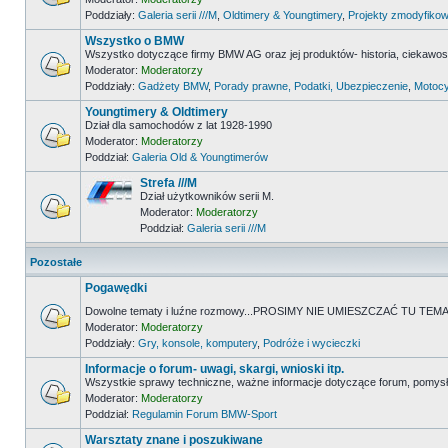
Poddziały:
Galeria serii ///M
,
Oldtimery & Youngtimery
,
Projekty zmodyfikow
Wszystko o BMW
Wszystko dotyczące firmy BMW AG oraz jej produktów- historia, ciekawostk
Moderator:
Moderatorzy
Poddziały:
Gadżety BMW
,
Porady prawne, Podatki, Ubezpieczenie
,
Motocy
Youngtimery & Oldtimery
Dział dla samochodów z lat 1928-1990
Moderator:
Moderatorzy
Poddział:
Galeria Old & Youngtimerów
Strefa ///M
Dział użytkowników serii M.
Moderator:
Moderatorzy
Poddział:
Galeria serii ///M
Pozostałe
Pogawędki
Dowolne tematy i luźne rozmowy...PROSIMY NIE UMIESZCZAĆ TU 
Moderator:
Moderatorzy
Poddziały:
Gry, konsole, komputery
,
Podróże i wycieczki
Informacje o forum- uwagi, skargi, wnioski itp.
Wszystkie sprawy techniczne, ważne informacje dotyczące forum, pomysł
Moderator:
Moderatorzy
Poddział:
Regulamin Forum BMW-Sport
Warsztaty znane i poszukiwane