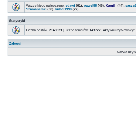
Wszystkiego najlepszego:
sdawi
(61),
pawel88
(46),
Kamil_
(44),
sasza
Szamanerski
(30),
kubol1990
(27)
Statystyki
Liczba postów:
2140023
| Liczba tematów:
143722
| Aktywni użytkownicy:
Zaloguj
Nazwa użytk