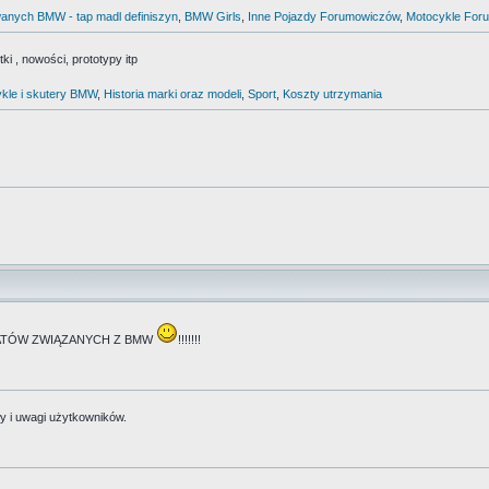
anych BMW - tap madl definiszyn
,
BMW Girls
,
Inne Pojazdy Forumowiczów
,
Motocykle For
i , nowości, prototypy itp
kle i skutery BMW
,
Historia marki oraz modeli
,
Sport
,
Koszty utrzymania
TEMATÓW ZWIĄZANYCH Z BMW
!!!!!!!
y i uwagi użytkowników.