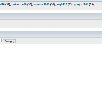
ol78
(39),
Łukasz_e36
(38),
kosmos1990
(36),
yaqb123
(33),
gregor1284
(33),