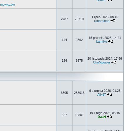
Alik87
umowiczów
1 lipca 2026, 08:46
2787
73710
renoraines
15 grudnia 2025, 14:41
144
2362
kamilko
20 listopada 2024, 17:56
134
3575
ChoMpower
6 sierpnia 2026, 01:25
6505
288013
Alik87
19 lutego 2026, 08:15
827
13801
DaaN