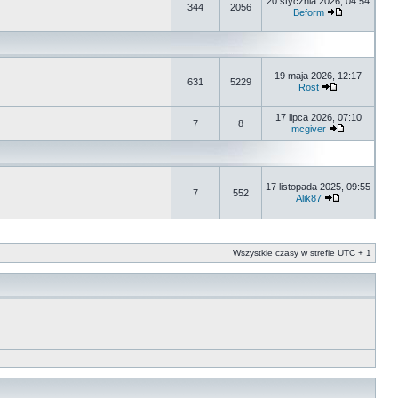
20 stycznia 2026, 04:54
344
2056
Beform
19 maja 2026, 12:17
631
5229
Rost
17 lipca 2026, 07:10
7
8
mcgiver
17 listopada 2025, 09:55
7
552
Alik87
Wszystkie czasy w strefie UTC + 1