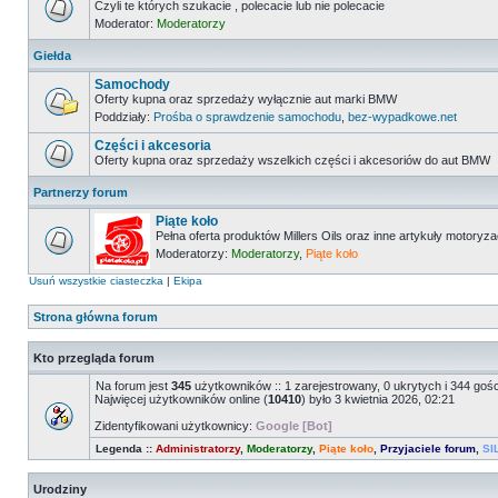
Czyli te których szukacie , polecacie lub nie polecacie
Moderator:
Moderatorzy
Giełda
Samochody
Oferty kupna oraz sprzedaży wyłącznie aut marki BMW
Poddziały:
Prośba o sprawdzenie samochodu
,
bez-wypadkowe.net
Części i akcesoria
Oferty kupna oraz sprzedaży wszelkich części i akcesoriów do aut BMW
Partnerzy forum
Piąte koło
Pełna oferta produktów Millers Oils oraz inne artykuły motoryz
Moderatorzy:
Moderatorzy
,
Piąte koło
Usuń wszystkie ciasteczka
|
Ekipa
Strona główna forum
Kto przegląda forum
Na forum jest
345
użytkowników :: 1 zarejestrowany, 0 ukrytych i 344 goś
Najwięcej użytkowników online (
10410
) było 3 kwietnia 2026, 02:21
Zidentyfikowani użytkownicy:
Google [Bot]
Legenda ::
Administratorzy
,
Moderatorzy
,
Piąte koło
,
Przyjaciele forum
,
SI
Urodziny