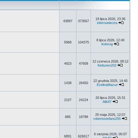
19 lipca 2026, 23:36
43897
373567
infernoelectra
8 lipca 2026, 12:40
5968
104375
Kolorog
12 czerwca 2026, 08:12
4923
47608
Kettunen202
22 grudnia 2025, 14:45
1438
26450
EvelinaMazun
20 lipca 2026, 15:31
2107
24224
Alik87
25 maja 2026, 12:07
685
18788
robertostefano255
6 sierpnia 2026, 00:07
6891
626617