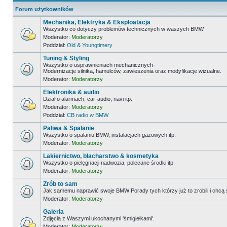
Forum użytkowników
Mechanika, Elektryka & Eksploatacja
Wszystko co dotyczy problemów technicznych w waszych BMW
Moderator:
Moderatorzy
Poddział:
Old & Youngtimery
Tuning & Styling
Wszystko o usprawnieniach mechanicznych-
Modernizacje silnika, hamulców, zawieszenia oraz modyfikacje wizualne.
Moderator:
Moderatorzy
Elektronika & audio
Dział o alarmach, car-audio, navi itp.
Moderator:
Moderatorzy
Poddział:
CB radio w BMW
Paliwa & Spalanie
Wszystko o spalaniu BMW, instalacjach gazowych itp.
Moderator:
Moderatorzy
Lakiernictwo, blacharstwo & kosmetyka
Wszystko o pielęgnacji nadwozia, polecane środki itp.
Moderator:
Moderatorzy
Zrób to sam
Jak samemu naprawić swoje BMW Porady tych którzy już to zrobili i chcą
Moderator:
Moderatorzy
Galeria
Zdjęcia z Waszymi ukochanymi 'śmigiełkami'.
Moderator:
Moderatorzy