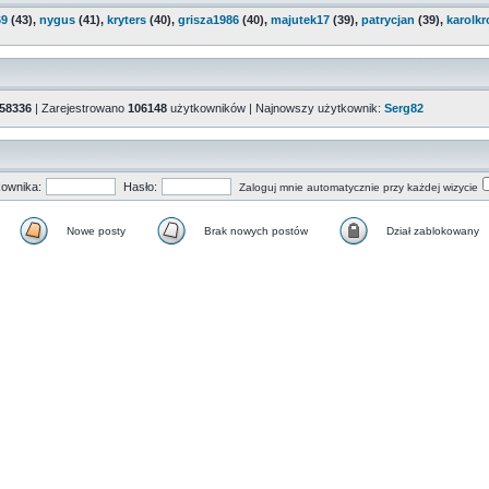
69
(43),
nygus
(41),
kryters
(40),
grisza1986
(40),
majutek17
(39),
patrycjan
(39),
karolkr
58336
| Zarejestrowano
106148
użytkowników | Najnowszy użytkownik:
Serg82
ownika:
Hasło:
Zaloguj mnie automatycznie przy każdej wizycie
Nowe posty
Brak nowych postów
Dział zablokowany