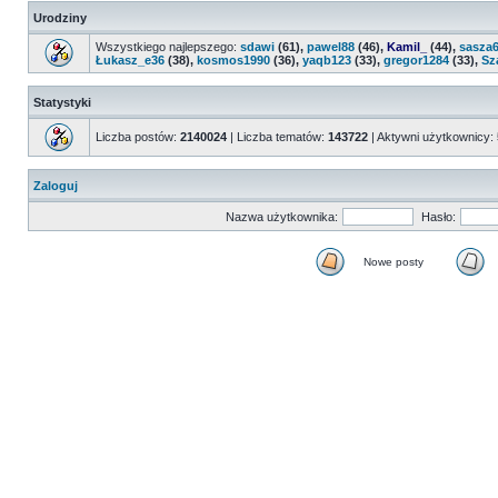
Urodziny
Wszystkiego najlepszego:
sdawi
(61),
pawel88
(46),
Kamil_
(44),
sasza
Łukasz_e36
(38),
kosmos1990
(36),
yaqb123
(33),
gregor1284
(33),
Sz
Statystyki
Liczba postów:
2140024
| Liczba tematów:
143722
| Aktywni użytkownicy:
Zaloguj
Nazwa użytkownika:
Hasło:
Nowe posty