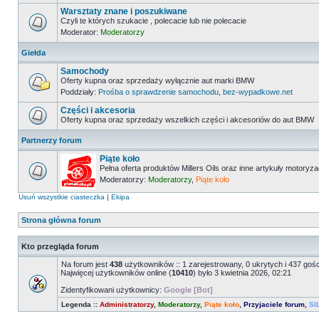
Warsztaty znane i poszukiwane
Czyli te których szukacie , polecacie lub nie polecacie
Moderator:
Moderatorzy
Giełda
Samochody
Oferty kupna oraz sprzedaży wyłącznie aut marki BMW
Poddziały:
Prośba o sprawdzenie samochodu
,
bez-wypadkowe.net
Części i akcesoria
Oferty kupna oraz sprzedaży wszelkich części i akcesoriów do aut BMW
Partnerzy forum
Piąte koło
Pełna oferta produktów Millers Oils oraz inne artykuły motoryz
Moderatorzy:
Moderatorzy
,
Piąte koło
Usuń wszystkie ciasteczka
|
Ekipa
Strona główna forum
Kto przegląda forum
Na forum jest
438
użytkowników :: 1 zarejestrowany, 0 ukrytych i 437 goś
Najwięcej użytkowników online (
10410
) było 3 kwietnia 2026, 02:21
Zidentyfikowani użytkownicy:
Google [Bot]
Legenda ::
Administratorzy
,
Moderatorzy
,
Piąte koło
,
Przyjaciele forum
,
SI