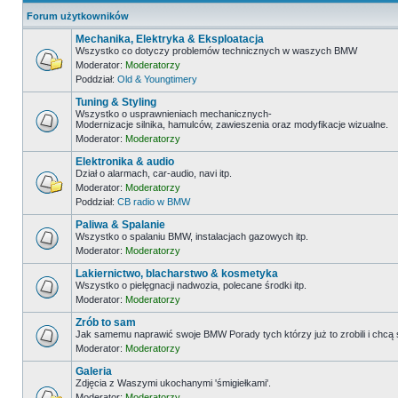
Forum użytkowników
Mechanika, Elektryka & Eksploatacja
Wszystko co dotyczy problemów technicznych w waszych BMW
Moderator:
Moderatorzy
Poddział:
Old & Youngtimery
Tuning & Styling
Wszystko o usprawnieniach mechanicznych-
Modernizacje silnika, hamulców, zawieszenia oraz modyfikacje wizualne.
Moderator:
Moderatorzy
Elektronika & audio
Dział o alarmach, car-audio, navi itp.
Moderator:
Moderatorzy
Poddział:
CB radio w BMW
Paliwa & Spalanie
Wszystko o spalaniu BMW, instalacjach gazowych itp.
Moderator:
Moderatorzy
Lakiernictwo, blacharstwo & kosmetyka
Wszystko o pielęgnacji nadwozia, polecane środki itp.
Moderator:
Moderatorzy
Zrób to sam
Jak samemu naprawić swoje BMW Porady tych którzy już to zrobili i chcą
Moderator:
Moderatorzy
Galeria
Zdjęcia z Waszymi ukochanymi 'śmigiełkami'.
Moderator:
Moderatorzy