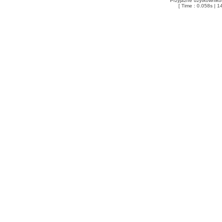
Przyjazne użytkowniko
[ Time : 0.058s | 1