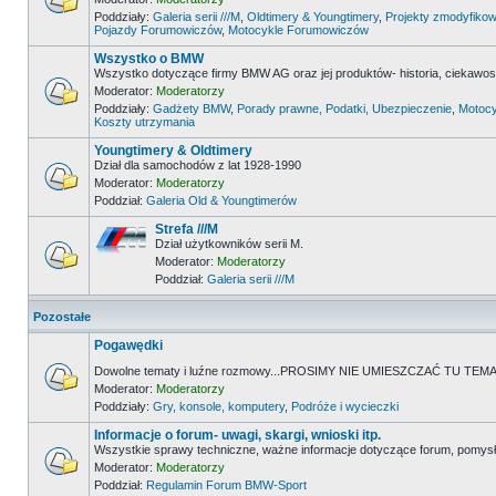
Poddziały:
Galeria serii ///M
,
Oldtimery & Youngtimery
,
Projekty zmodyfikow
Pojazdy Forumowiczów
,
Motocykle Forumowiczów
Wszystko o BMW
Wszystko dotyczące firmy BMW AG oraz jej produktów- historia, ciekawostk
Moderator:
Moderatorzy
Poddziały:
Gadżety BMW
,
Porady prawne, Podatki, Ubezpieczenie
,
Motocy
Koszty utrzymania
Youngtimery & Oldtimery
Dział dla samochodów z lat 1928-1990
Moderator:
Moderatorzy
Poddział:
Galeria Old & Youngtimerów
Strefa ///M
Dział użytkowników serii M.
Moderator:
Moderatorzy
Poddział:
Galeria serii ///M
Pozostałe
Pogawędki
Dowolne tematy i luźne rozmowy...PROSIMY NIE UMIESZCZAĆ TU 
Moderator:
Moderatorzy
Poddziały:
Gry, konsole, komputery
,
Podróże i wycieczki
Informacje o forum- uwagi, skargi, wnioski itp.
Wszystkie sprawy techniczne, ważne informacje dotyczące forum, pomysł
Moderator:
Moderatorzy
Poddział:
Regulamin Forum BMW-Sport