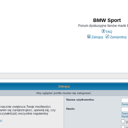
BMW Sport
Forum dyskusyjne fanów mark
FAQ
Zaloguj
Zarejestruj
Zaloguj
Aby oglądać profile musisz się zalogować.
Nazwa użytkownika:
Zarej
 znacznie zwiększa Twoje możliwości.
Hasło:
m się zarejestrujesz, upewnij się, czy
eczytałeś(aś) wszystkie regulaminy
Zapo
Wyśl
ci
Z
U