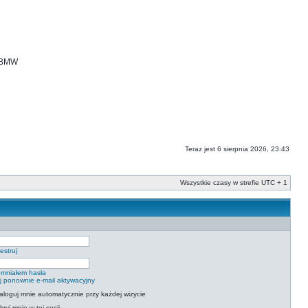
i BMW
Teraz jest 6 sierpnia 2026, 23:43
Wszystkie czasy w strefie UTC + 1
estruj
mniałem hasła
ij ponownie e-mail aktywacyjny
aloguj mnie automatycznie przy każdej wizycie
kryj mnie w tej sesji