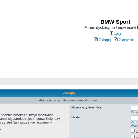
BMW Sport
Forum dyskusyjne fanów mark
FAQ
Zaloguj
Zarejestruj
Zaloguj
Aby oglądać profile musisz się zalogować.
Nazwa użytkownika:
Zarej
 znacznie zwiększa Twoje możliwości.
Hasło:
m się zarejestrujesz, upewnij się, czy
eczytałeś(aś) wszystkie regulaminy
Zapo
Wyśl
ci
Z
U