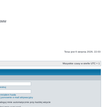
i BMW
Teraz jest 6 sierpnia 2026, 22:03
Wszystkie czasy w strefie UTC + 1
estruj
mniałem hasła
ij ponownie e-mail aktywacyjny
aloguj mnie automatycznie przy każdej wizycie
kryj mnie w tej sesji