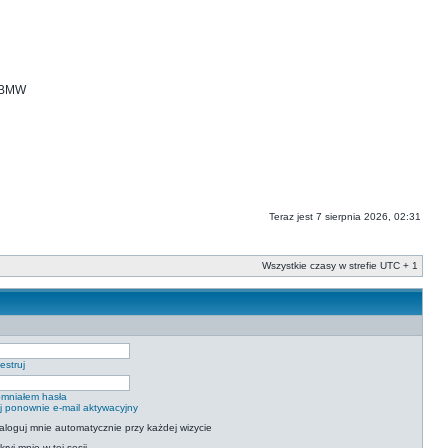
i BMW
Teraz jest 7 sierpnia 2026, 02:31
Wszystkie czasy w strefie UTC + 1
estruj
mniałem hasła
ij ponownie e-mail aktywacyjny
aloguj mnie automatycznie przy każdej wizycie
kryj mnie w tej sesji