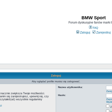
BMW Sport
Forum dyskusyjne fanów mark
FAQ
Zaloguj
Zarejestruj
Zaloguj
Aby oglądać profile musisz się zalogować.
Nazwa użytkownika:
Zarej
 znacznie zwiększa Twoje możliwości.
Hasło:
m się zarejestrujesz, upewnij się, czy
eczytałeś(aś) wszystkie regulaminy
Zapo
Wyśl
ci
Z
U