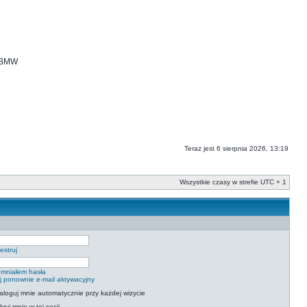
i BMW
Teraz jest 6 sierpnia 2026, 13:19
Wszystkie czasy w strefie UTC + 1
estruj
mniałem hasła
ij ponownie e-mail aktywacyjny
aloguj mnie automatycznie przy każdej wizycie
kryj mnie w tej sesji