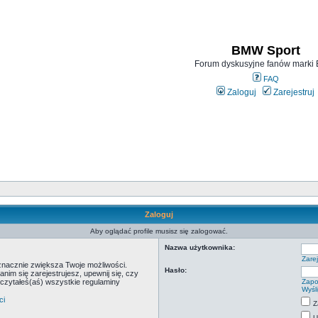
BMW Sport
Forum dyskusyjne fanów mark
FAQ
Zaloguj
Zarejestruj
Zaloguj
Aby oglądać profile musisz się zalogować.
Nazwa użytkownika:
Zarej
 znacznie zwiększa Twoje możliwości.
Hasło:
m się zarejestrujesz, upewnij się, czy
eczytałeś(aś) wszystkie regulaminy
Zapo
Wyśl
ci
Z
U