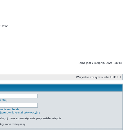
i BMW
Teraz jest 7 sierpnia 2026, 16:48
Wszystkie czasy w strefie UTC + 1
estruj
mniałem hasła
ij ponownie e-mail aktywacyjny
aloguj mnie automatycznie przy każdej wizycie
kryj mnie w tej sesji