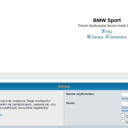
BMW Sport
Forum dyskusyjne fanów mark
FAQ
Zaloguj
Zarejestruj
Zaloguj
Nazwa użytkownika:
Zarej
 znacznie zwiększa Twoje możliwości.
Hasło:
m się zarejestrujesz, upewnij się, czy
eczytałeś(aś) wszystkie regulaminy
Zapo
Wyśl
ci
Z
U