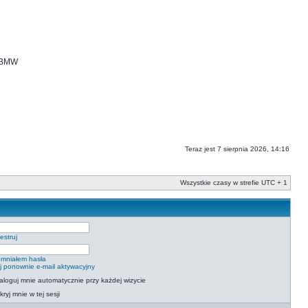
i BMW
Teraz jest 7 sierpnia 2026, 14:16
Wszystkie czasy w strefie UTC + 1
estruj
mniałem hasła
ij ponownie e-mail aktywacyjny
aloguj mnie automatycznie przy każdej wizycie
kryj mnie w tej sesji