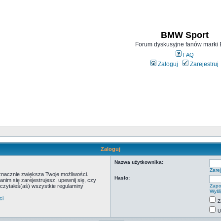
BMW Sport
Forum dyskusyjne fanów mark
FAQ
Zaloguj
Zarejestruj
Zaloguj
Nazwa użytkownika:
Zarej
 znacznie zwiększa Twoje możliwości.
Hasło:
m się zarejestrujesz, upewnij się, czy
eczytałeś(aś) wszystkie regulaminy
Zapo
Wyśl
ci
Z
U