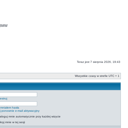
i BMW
Teraz jest 7 sierpnia 2026, 19:43
Wszystkie czasy w strefie UTC + 1
estruj
mniałem hasła
ij ponownie e-mail aktywacyjny
aloguj mnie automatycznie przy każdej wizycie
kryj mnie w tej sesji