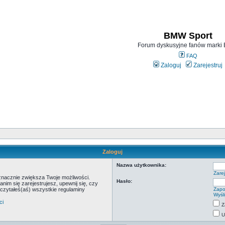
BMW Sport
Forum dyskusyjne fanów mark
FAQ
Zaloguj
Zarejestruj
Zaloguj
Nazwa użytkownika:
Zarej
 znacznie zwiększa Twoje możliwości.
Hasło:
m się zarejestrujesz, upewnij się, czy
eczytałeś(aś) wszystkie regulaminy
Zapo
Wyśl
ci
Z
U