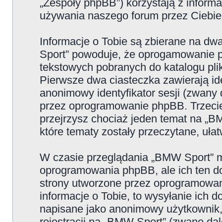
„Zespoły phpBB”) korzystają z informa
używania naszego forum przez Ciebie 
Informacje o Tobie są zbierane na d
Sport” powoduje, że oprogamowanie p
tekstowych pobranych do katalogu p
Pierwsze dwa ciasteczka zawierają iden
anonimowy identyfikator sesji (zwany 
przez oprogramowanie phpBB. Trzecie
przejrzysz chociaż jeden temat na „B
które tematy zostały przeczytane, uła
W czasie przeglądania „BMW Sport” m
oprogramowania phpBB, ale ich ten do
strony utworzone przez oprogramowan
informacje o Tobie, to wysyłanie ich 
napisane jako anonimowy użytkownik,
rejestracji na „BMW Sport” (zwane dal