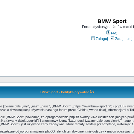
BMW Sport
Forum dyskusyjne fanów mark
FAQ
Zaloguj
Zarejestruj
BMW Sport - Polityka prywatności
ne (zwane dalej „my”, „nas”, „nasz”, „BMW Sport”, „https://www.bmw-sport.pl”) i phpBB (zwa
zasie dowolnej sesji używania naszego forum przez Ciebie (zwane dalej „informacjami o Tob
danie „BMW Sport” powoduje, że oprogamowanie phpBB tworzy kilka ciasteczek (małych pl
ika (zwany dalej „user-id”) i anonimowy identyfikator sesji (zwany dalej „session-id”), au
„BMW Sport” i jest używane żeby zapisywać, które tematy zostały przeczytane, ułatwiając C
iezależne od oprogramowania phpBB, ale ich ten dokument nie dotyczy - ma on opisywać t