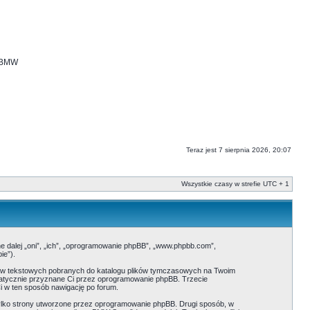
i BMW
Teraz jest 7 sierpnia 2026, 20:07
Wszystkie czasy w strefie UTC + 1
ne dalej „oni”, „ich”, „oprogramowanie phpBB”, „www.phpbb.com”,
ie”).
ików tekstowych pobranych do katalogu plików tymczasowych na Twoim
tomatycznie przyznane Ci przez oprogramowanie phpBB. Trzecie
i w ten sposób nawigację po forum.
ylko strony utworzone przez oprogramowanie phpBB. Drugi sposób, w