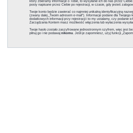
który zbieramy informacje o Tobie, to wysyłanie ich do nas przez Cieb
posty napisane przez Ciebie po rejestracji, w czasie, gdy jesteś zalogo
Twoje konto będzie zawierać co najmniej unikalną identyfikacyjną nazw
(zwany dalej „Twoim adresem e-mail”). Informacje podane dla Twojeg
dodatkowych informacji przy rejestracji i to my ustalamy, czy podanie 
Zarządzania Kontem masz możliwość włączenia lub wyłaczenia wysyła
Twoje hasło zostało zaszyfrowane jednostronnym szyfrem, więc jest b
pilnuj go i nie podawaj
nikomu
. Jeśli je zapomniesz, użyj funkcji „Zapom