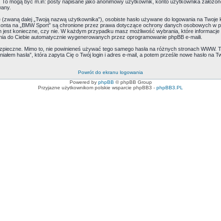
ie. To mogą być m.in: posty napisane jako anonimowy użytkownik, konto użytkownika założone
wany.
ę (zwaną dalej „Twoją nazwą użytkownika”), osobiste hasło używane do logowania na Twoje k
o konta na „BMW Sport” są chronione przez prawa dotyczące ochrony danych osobowych w 
ich jest konieczne, czy nie. W każdym przypadku masz możliwość wybrania, które informacje
nia do Ciebie automatycznie wygenerowanych przez oprogramowanie phpBB e-maili.
ezpieczne. Mimo to, nie powinieneś używać tego samego hasła na różnych stronach WWW. T
niałem hasła”, która zapyta Cię o Twój login i adres e-mail, a potem prześle nowe hasło na Tw
Powrót do ekranu logowania
Powered by
phpBB
© phpBB Group
Przyjazne użytkownikom polskie wsparcie phpBB3 -
phpBB3.PL