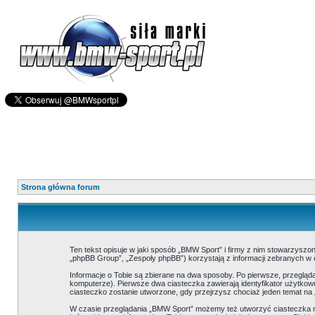
Strona główna forum
Ten tekst opisuje w jaki sposób „BMW Sport” i firmy z nim stowarzyszo
„phpBB Group”, „Zespoły phpBB”) korzystają z informacji zebranych w c
Informacje o Tobie są zbierane na dwa sposoby. Po pierwsze, przeglą
komputerze). Pierwsze dwa ciasteczka zawierają identyfikator użytkown
ciasteczko zostanie utworzone, gdy przejrzysz chociaż jeden temat na 
W czasie przeglądania „BMW Sport” możemy też utworzyć ciasteczka n