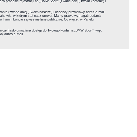
 w procesie rejestracji na „BMW Sport” (zwane dalej „Twoim kontem”) i
onto (zwane dalej „Twoim hasłem”) i osobisty prawidłowy adres e-mail
państwie, w którym stoi nasz serwer. Mamy prawo wymagać podania
 o Twoim koncie są wyświetlane publicznie. Co więcej, w Panelu
woje hasło umożliwia dostęp do Twojego konta na „BMW Sport”, więc
ój adres e-mail.