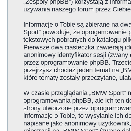
„Zespoły phpBB”) korzystają z informa
używania naszego forum przez Ciebie 
Informacje o Tobie są zbierane na d
Sport” powoduje, że oprogamowanie p
tekstowych pobranych do katalogu p
Pierwsze dwa ciasteczka zawierają iden
anonimowy identyfikator sesji (zwany 
przez oprogramowanie phpBB. Trzecie
przejrzysz chociaż jeden temat na „B
które tematy zostały przeczytane, uła
W czasie przeglądania „BMW Sport” m
oprogramowania phpBB, ale ich ten do
strony utworzone przez oprogramowan
informacje o Tobie, to wysyłanie ich 
napisane jako anonimowy użytkownik,
rejestracji na „BMW Sport” (zwane dal