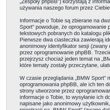
„Zespoły phpBB”) korzystają z informa
używania naszego forum przez Ciebie 
Informacje o Tobie są zbierane na d
Sport” powoduje, że oprogamowanie p
tekstowych pobranych do katalogu p
Pierwsze dwa ciasteczka zawierają iden
anonimowy identyfikator sesji (zwany 
przez oprogramowanie phpBB. Trzecie
przejrzysz chociaż jeden temat na „B
które tematy zostały przeczytane, uła
W czasie przeglądania „BMW Sport” m
oprogramowania phpBB, ale ich ten do
strony utworzone przez oprogramowan
informacje o Tobie, to wysyłanie ich 
napisane jako anonimowy użytkownik,
rejestracji na „BMW Sport” (zwane dal