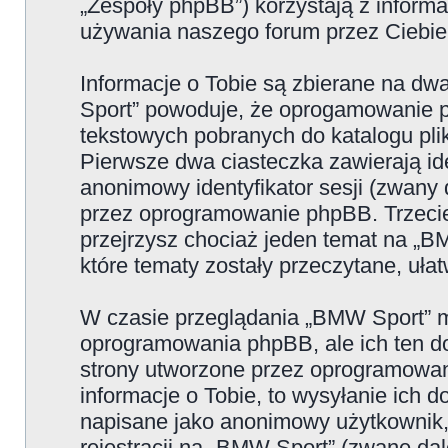
„Zespoły phpBB”) korzystają z informa
używania naszego forum przez Ciebie 
Informacje o Tobie są zbierane na d
Sport” powoduje, że oprogamowanie p
tekstowych pobranych do katalogu p
Pierwsze dwa ciasteczka zawierają iden
anonimowy identyfikator sesji (zwany 
przez oprogramowanie phpBB. Trzecie
przejrzysz chociaż jeden temat na „B
które tematy zostały przeczytane, uła
W czasie przeglądania „BMW Sport” m
oprogramowania phpBB, ale ich ten do
strony utworzone przez oprogramowan
informacje o Tobie, to wysyłanie ich 
napisane jako anonimowy użytkownik,
rejestracji na „BMW Sport” (zwane dal