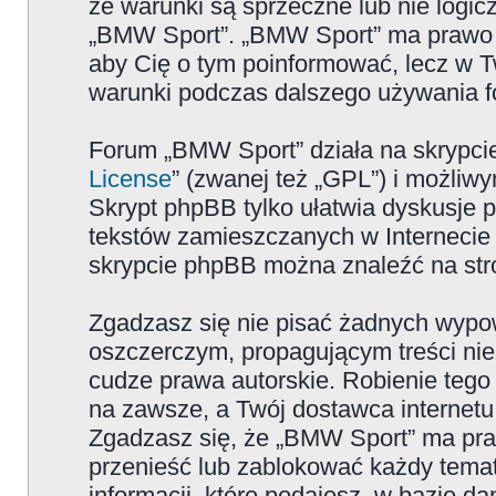
że warunki są sprzeczne lub nie logicz
„BMW Sport”. „BMW Sport” ma prawo zm
aby Cię o tym poinformować, lecz w T
warunki podczas dalszego używania 
Forum „BMW Sport” działa na skrypcie
License
” (zwanej też „GPL”) i możliw
Skrypt phpBB tylko ułatwia dyskusje pr
tekstów zamieszczanych w Internecie 
skrypcie phpBB można znaleźć na str
Zgadzasz się nie pisać żadnych wypow
oszczerczym, propagującym treści ni
cudze prawa autorskie. Robienie te
na zawsze, a Twój dostawca internet
Zgadzasz się, że „BMW Sport” ma pra
przenieść lub zablokować każdy temat
informacji, które podajesz, w bazie 