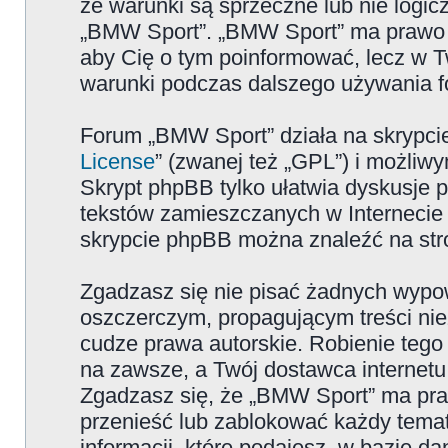
że warunki są sprzeczne lub nie logicz
„BMW Sport”. „BMW Sport” ma prawo zm
aby Cię o tym poinformować, lecz w T
warunki podczas dalszego używania 
Forum „BMW Sport” działa na skrypcie
License
” (zwanej też „GPL”) i możliw
Skrypt phpBB tylko ułatwia dyskusje pr
tekstów zamieszczanych w Internecie 
skrypcie phpBB można znaleźć na str
Zgadzasz się nie pisać żadnych wypow
oszczerczym, propagującym treści ni
cudze prawa autorskie. Robienie te
na zawsze, a Twój dostawca internet
Zgadzasz się, że „BMW Sport” ma pra
przenieść lub zablokować każdy temat
informacji, które podajesz, w bazie 