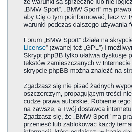
że warunki są sprzeczne lub nie logicz
„BMW Sport”. „BMW Sport” ma prawo zm
aby Cię o tym poinformować, lecz w T
warunki podczas dalszego używania 
Forum „BMW Sport” działa na skrypcie
License
” (zwanej też „GPL”) i możliw
Skrypt phpBB tylko ułatwia dyskusje pr
tekstów zamieszczanych w Internecie 
skrypcie phpBB można znaleźć na str
Zgadzasz się nie pisać żadnych wypow
oszczerczym, propagującym treści ni
cudze prawa autorskie. Robienie te
na zawsze, a Twój dostawca internet
Zgadzasz się, że „BMW Sport” ma pra
przenieść lub zablokować każdy temat
informacji, które podajesz, w bazie 