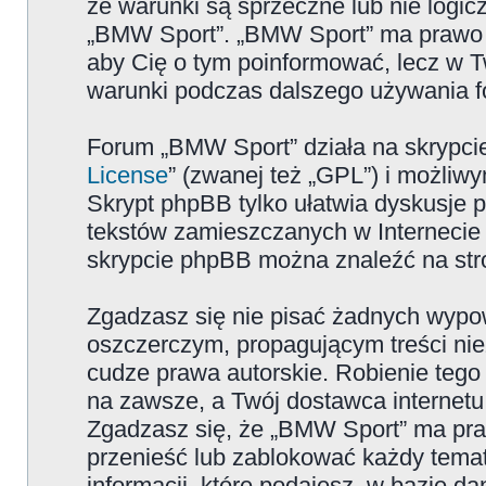
że warunki są sprzeczne lub nie logicz
„BMW Sport”. „BMW Sport” ma prawo zm
aby Cię o tym poinformować, lecz w T
warunki podczas dalszego używania 
Forum „BMW Sport” działa na skrypcie
License
” (zwanej też „GPL”) i możliw
Skrypt phpBB tylko ułatwia dyskusje pr
tekstów zamieszczanych w Internecie 
skrypcie phpBB można znaleźć na str
Zgadzasz się nie pisać żadnych wypow
oszczerczym, propagującym treści ni
cudze prawa autorskie. Robienie te
na zawsze, a Twój dostawca internet
Zgadzasz się, że „BMW Sport” ma pra
przenieść lub zablokować każdy temat
informacji, które podajesz, w bazie 