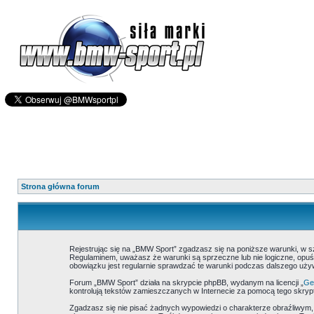
Strona główna forum
Rejestrując się na „BMW Sport” zgadzasz się na poniższe warunki, w 
Regulaminem, uważasz że warunki są sprzeczne lub nie logiczne, opuść
obowiązku jest regularnie sprawdzać te warunki podczas dalszego uż
Forum „BMW Sport” działa na skrypcie phpBB, wydanym na licencji „
Gen
kontrolują tekstów zamieszczanych w Internecie za pomocą tego skrypt
Zgadzasz się nie pisać żadnych wypowiedzi o charakterze obraźliwym