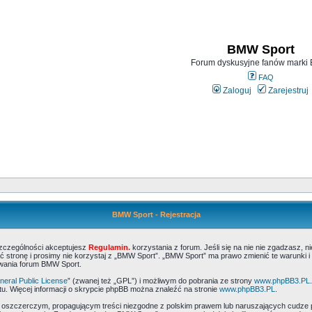
BMW Sport
Forum dyskusyjne fanów mark
FAQ
Zaloguj
Zarejestruj
BMW Sport - Rejestracja
szczególności akceptujesz
Regulamin.
korzystania z forum. Jeśli się na nie nie zgadzasz, 
 stronę i prosimy nie korzystaj z „BMW Sport”. „BMW Sport” ma prawo zmienić te warunki i
ywania forum BMW Sport.
eral Public License
” (zwanej też „GPL”) i możliwym do pobrania ze strony
www.phpBB3.PL
u. Więcej informacji o skrypcie phpBB można znaleźć na stronie
www.phpBB3.PL
.
, oszczerczym, propagującym treści niezgodne z polskim prawem lub naruszających cudze 