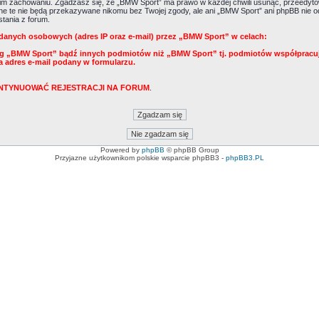
m zachowaniu. Zgadzasz się, że „BMW Sport” ma prawo w każdej chwili usunąć, przeedytow
Dane te nie będą przekazywane nikomu bez Twojej zgody, ale ani „BMW Sport” ani phpBB ni
tania z forum.
danych osobowych (adres IP oraz e-mail) przez „BMW Sport” w celach:
ug „BMW Sport” bądź innych podmiotów niż „BMW Sport” tj. podmiotów współpracu
a adres e-mail podany w formularzu.
KONTYNUOWAĆ REJESTRACJI NA FORUM
.
Powered by
phpBB
© phpBB Group
Przyjazne użytkownikom polskie wsparcie phpBB3 -
phpBB3.PL