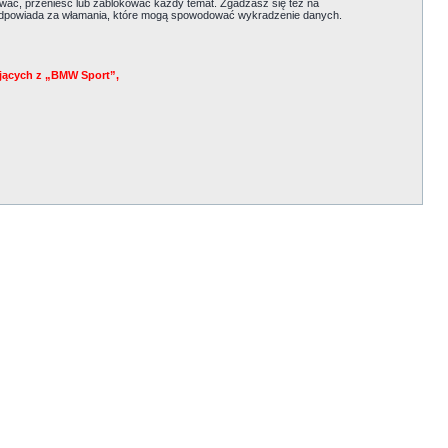
ać, przenieść lub zablokować każdy temat. Zgadzasz się też na
e odpowiada za włamania, które mogą spowodować wykradzenie danych.
jących z „BMW Sport”,