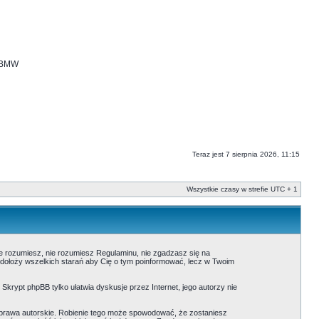
i BMW
Teraz jest 7 sierpnia 2026, 11:15
Wszystkie czasy w strefie UTC + 1
nie rozumiesz, nie rozumiesz Regulaminu, nie zgadzasz się na
 dołoży wszelkich starań aby Cię o tym poinformować, lecz w Twoim
. Skrypt phpBB tylko ułatwia dyskusje przez Internet, jego autorzy nie
prawa autorskie. Robienie tego może spowodować, że zostaniesz