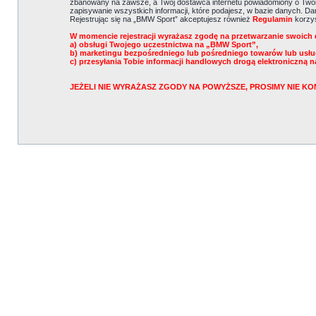
zbanowany na zawsze, a Twój dostawca internetu powiadomiony o Twoi
zapisywanie wszystkich informacji, które podajesz, w bazie danych. 
Rejestrując się na „BMW Sport” akceptujesz również
Regulamin
korzys
W momencie rejestracji wyrażasz zgodę na przetwarzanie swoich 
a) obsługi Twojego uczestnictwa na „BMW Sport”,
b) marketingu bezpośredniego lub pośredniego towarów lub usł
c) przesyłania Tobie informacji handlowych drogą elektroniczną n
JEŻELI NIE WYRAŻASZ ZGODY NA POWYŻSZE, PROSIMY NIE 