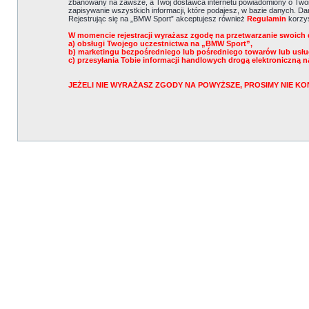
zbanowany na zawsze, a Twój dostawca internetu powiadomiony o Twoi
zapisywanie wszystkich informacji, które podajesz, w bazie danych. 
Rejestrując się na „BMW Sport” akceptujesz również
Regulamin
korzys
W momencie rejestracji wyrażasz zgodę na przetwarzanie swoich 
a) obsługi Twojego uczestnictwa na „BMW Sport”,
b) marketingu bezpośredniego lub pośredniego towarów lub usł
c) przesyłania Tobie informacji handlowych drogą elektroniczną n
JEŻELI NIE WYRAŻASZ ZGODY NA POWYŻSZE, PROSIMY NIE 