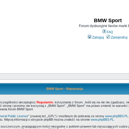
BMW Sport
Forum dyskusyjne fanów mark
FAQ
Zaloguj
Zarejestruj
BMW Sport - Rejestracja
szczególności akceptujesz
Regulamin.
korzystania z forum. Jeśli się na nie nie zgadzasz, 
 stronę i prosimy nie korzystaj z „BMW Sport”. „BMW Sport” ma prawo zmienić te warunki i
ywania forum BMW Sport.
eral Public License
” (zwanej też „GPL”) i możliwym do pobrania ze strony
www.phpBB3.PL
u. Więcej informacji o skrypcie phpBB można znaleźć na stronie
www.phpBB3.PL
.
, oszczerczym, propagującym treści niezgodne z polskim prawem lub naruszających cudze 