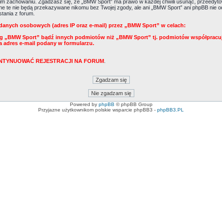
m zachowaniu. Zgadzasz się, że „BMW Sport” ma prawo w każdej chwili usunąć, przeedytow
Dane te nie będą przekazywane nikomu bez Twojej zgody, ale ani „BMW Sport” ani phpBB ni
tania z forum.
danych osobowych (adres IP oraz e-mail) przez „BMW Sport” w celach:
ug „BMW Sport” bądź innych podmiotów niż „BMW Sport” tj. podmiotów współpracu
a adres e-mail podany w formularzu.
KONTYNUOWAĆ REJESTRACJI NA FORUM
.
Powered by
phpBB
© phpBB Group
Przyjazne użytkownikom polskie wsparcie phpBB3 -
phpBB3.PL