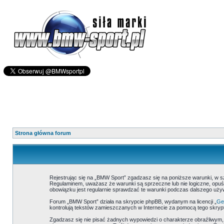
Strona główna forum
Rejestrując się na „BMW Sport” zgadzasz się na poniższe warunki, w 
Regulaminem, uważasz że warunki są sprzeczne lub nie logiczne, opuść
obowiązku jest regularnie sprawdzać te warunki podczas dalszego uż
Forum „BMW Sport” działa na skrypcie phpBB, wydanym na licencji „
Gen
kontrolują tekstów zamieszczanych w Internecie za pomocą tego skrypt
Zgadzasz się nie pisać żadnych wypowiedzi o charakterze obraźliwym