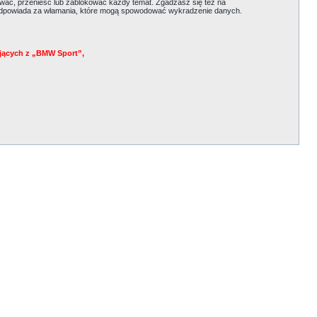
ać, przenieść lub zablokować każdy temat. Zgadzasz się też na
e odpowiada za włamania, które mogą spowodować wykradzenie danych.
jących z „BMW Sport”,