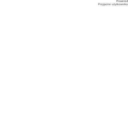
Powered
Przyjazne użytkowniko