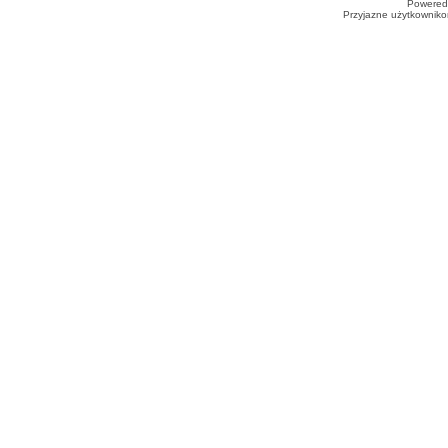
Powered
Przyjazne użytkowniko