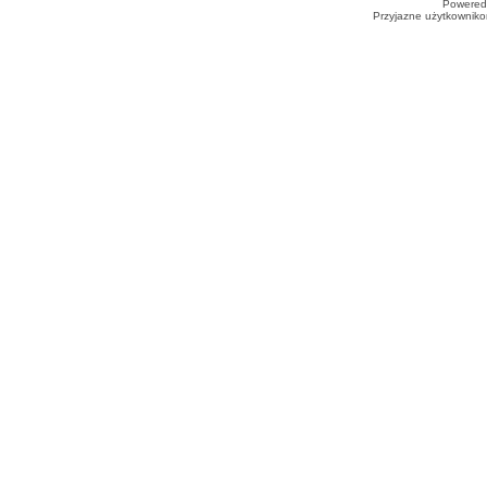
Powered
Przyjazne użytkowniko