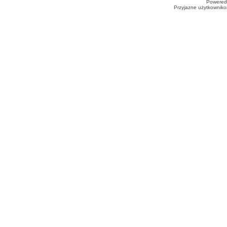
Powered
Przyjazne użytkowniko