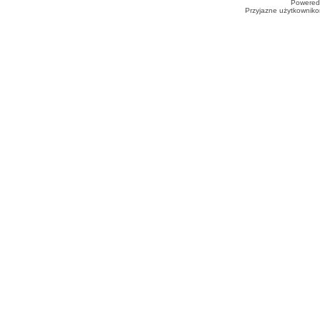
Powered
Przyjazne użytkowniko