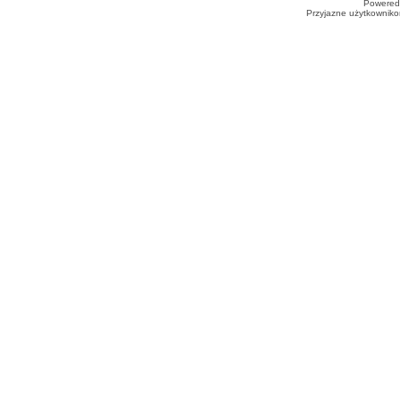
Powered
Przyjazne użytkowniko