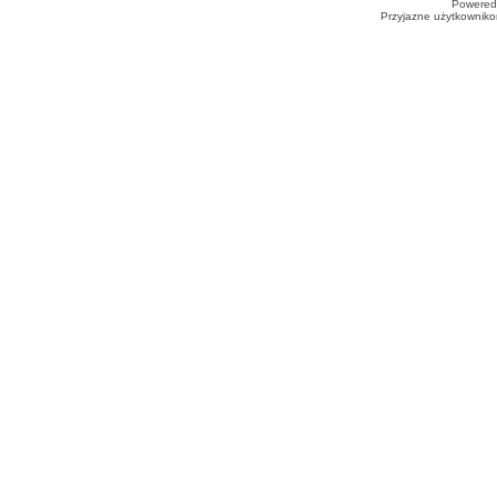
Powered
Przyjazne użytkowniko