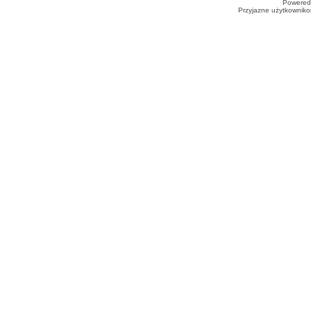
Powered
Przyjazne użytkowniko