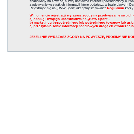
zbanowany na zawsze, a Twój dostawca internetu powiadomiony o Twoi
zapisywanie wszystkich informacji, które podajesz, w bazie danych. 
Rejestrując się na „BMW Sport” akceptujesz również
Regulamin
korzys
W momencie rejestracji wyrażasz zgodę na przetwarzanie swoich 
a) obsługi Twojego uczestnictwa na „BMW Sport”,
b) marketingu bezpośredniego lub pośredniego towarów lub usł
c) przesyłania Tobie informacji handlowych drogą elektroniczną n
JEŻELI NIE WYRAŻASZ ZGODY NA POWYŻSZE, PROSIMY NIE 