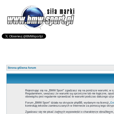
Strona główna forum
Rejestrując się na „BMW Sport” zgadzasz się na poniższe warunki, w 
Regulaminem, uważasz że warunki są sprzeczne lub nie logiczne, opuść
obowiązku jest regularnie sprawdzać te warunki podczas dalszego uż
Forum „BMW Sport” działa na skrypcie phpBB, wydanym na licencji „
Gen
kontrolują tekstów zamieszczanych w Internecie za pomocą tego skrypt
Zgadzasz się nie pisać żadnych wypowiedzi o charakterze obraźliwym