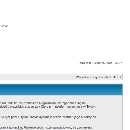
i BMW
Teraz jest 8 sierpnia 2026, 14:37
Wszystkie czasy w strefie UTC + 1
nie rozumiesz, nie rozumiesz Regulaminu, nie zgadzasz się na
 dołoży wszelkich starań aby Cię o tym poinformować, lecz w Twoim
. Skrypt phpBB tylko ułatwia dyskusje przez Internet, jego autorzy nie
prawa autorskie. Robienie tego może spowodować, że zostaniesz