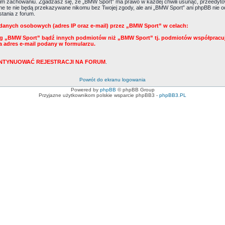
m zachowaniu. Zgadzasz się, że „BMW Sport” ma prawo w każdej chwili usunąć, przeedytow
Dane te nie będą przekazywane nikomu bez Twojej zgody, ale ani „BMW Sport” ani phpBB ni
tania z forum.
danych osobowych (adres IP oraz e-mail) przez „BMW Sport” w celach:
ug „BMW Sport” bądź innych podmiotów niż „BMW Sport” tj. podmiotów współpracu
a adres e-mail podany w formularzu.
KONTYNUOWAĆ REJESTRACJI NA FORUM
.
Powrót do ekranu logowania
Powered by
phpBB
© phpBB Group
Przyjazne użytkownikom polskie wsparcie phpBB3 -
phpBB3.PL