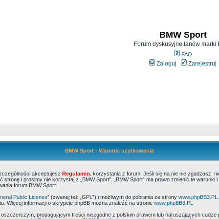
BMW Sport
Forum dyskusyjne fanów mark
FAQ
Zaloguj
Zarejestruj
BMW Sport - Warunki użytkowania
szczególności akceptujesz
Regulamin.
korzystania z forum. Jeśli się na nie nie zgadzasz, 
 stronę i prosimy nie korzystaj z „BMW Sport”. „BMW Sport” ma prawo zmienić te warunki i
ywania forum BMW Sport.
eral Public License
” (zwanej też „GPL”) i możliwym do pobrania ze strony
www.phpBB3.PL
u. Więcej informacji o skrypcie phpBB można znaleźć na stronie
www.phpBB3.PL
.
, oszczerczym, propagującym treści niezgodne z polskim prawem lub naruszających cudze 