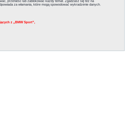
ać, przenieść lub zablokować każdy temat. Zgadzasz się też na
e odpowiada za włamania, które mogą spowodować wykradzenie danych.
jących z „BMW Sport”,