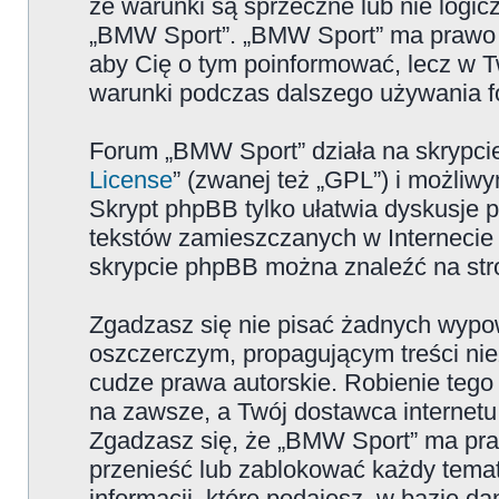
że warunki są sprzeczne lub nie logicz
„BMW Sport”. „BMW Sport” ma prawo zm
aby Cię o tym poinformować, lecz w T
warunki podczas dalszego używania 
Forum „BMW Sport” działa na skrypcie
License
” (zwanej też „GPL”) i możliw
Skrypt phpBB tylko ułatwia dyskusje pr
tekstów zamieszczanych w Internecie 
skrypcie phpBB można znaleźć na str
Zgadzasz się nie pisać żadnych wypow
oszczerczym, propagującym treści ni
cudze prawa autorskie. Robienie te
na zawsze, a Twój dostawca internet
Zgadzasz się, że „BMW Sport” ma pra
przenieść lub zablokować każdy temat
informacji, które podajesz, w bazie 