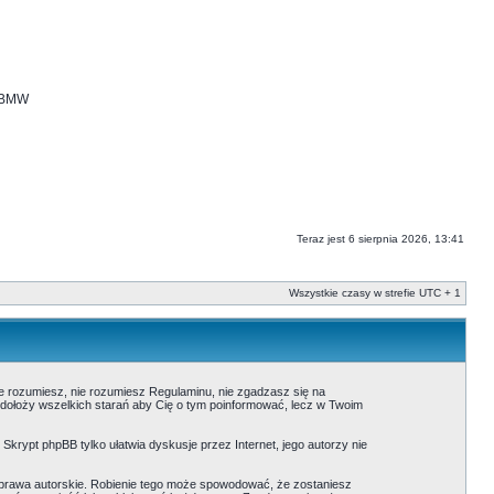
i BMW
Teraz jest 6 sierpnia 2026, 13:41
Wszystkie czasy w strefie UTC + 1
nie rozumiesz, nie rozumiesz Regulaminu, nie zgadzasz się na
 dołoży wszelkich starań aby Cię o tym poinformować, lecz w Twoim
. Skrypt phpBB tylko ułatwia dyskusje przez Internet, jego autorzy nie
prawa autorskie. Robienie tego może spowodować, że zostaniesz