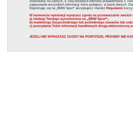
zbanowany na zawsze, a Twój dostawca internetu powiadomiony o Twoi
zapisywanie wszystkich informacji, które podajesz, w bazie danych. 
Rejestrując się na „BMW Sport” akceptujesz również
Regulamin
korzys
W momencie rejestracji wyrażasz zgodę na przetwarzanie swoich 
a) obsługi Twojego uczestnictwa na „BMW Sport”,
b) marketingu bezpośredniego lub pośredniego towarów lub usł
c) przesyłania Tobie informacji handlowych drogą elektroniczną n
JEŻELI NIE WYRAŻASZ ZGODY NA POWYŻSZE, PROSIMY NIE 