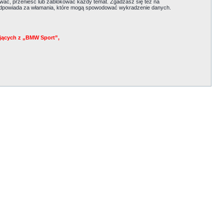
ać, przenieść lub zablokować każdy temat. Zgadzasz się też na
e odpowiada za włamania, które mogą spowodować wykradzenie danych.
jących z „BMW Sport”,