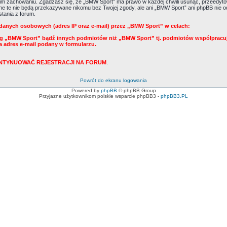
m zachowaniu. Zgadzasz się, że „BMW Sport” ma prawo w każdej chwili usunąć, przeedytow
Dane te nie będą przekazywane nikomu bez Twojej zgody, ale ani „BMW Sport” ani phpBB ni
tania z forum.
danych osobowych (adres IP oraz e-mail) przez „BMW Sport” w celach:
ug „BMW Sport” bądź innych podmiotów niż „BMW Sport” tj. podmiotów współpracu
a adres e-mail podany w formularzu.
KONTYNUOWAĆ REJESTRACJI NA FORUM
.
Powrót do ekranu logowania
Powered by
phpBB
© phpBB Group
Przyjazne użytkownikom polskie wsparcie phpBB3 -
phpBB3.PL