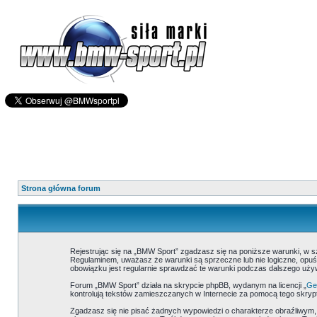
Strona główna forum
Rejestrując się na „BMW Sport” zgadzasz się na poniższe warunki, w 
Regulaminem, uważasz że warunki są sprzeczne lub nie logiczne, opuść
obowiązku jest regularnie sprawdzać te warunki podczas dalszego uż
Forum „BMW Sport” działa na skrypcie phpBB, wydanym na licencji „
Gen
kontrolują tekstów zamieszczanych w Internecie za pomocą tego skrypt
Zgadzasz się nie pisać żadnych wypowiedzi o charakterze obraźliwym