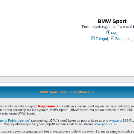
BMW Sport
Forum dyskusyjne fanów mark
FAQ
Zaloguj
Zarejestruj
BMW Sport - Warunki użytkowania
szczególności akceptujesz
Regulamin.
korzystania z forum. Jeśli się na nie nie zgadzasz, 
 stronę i prosimy nie korzystaj z „BMW Sport”. „BMW Sport” ma prawo zmienić te warunki i
ywania forum BMW Sport.
eral Public License
” (zwanej też „GPL”) i możliwym do pobrania ze strony
www.phpBB3.PL
u. Więcej informacji o skrypcie phpBB można znaleźć na stronie
www.phpBB3.PL
.
, oszczerczym, propagującym treści niezgodne z polskim prawem lub naruszających cudze 