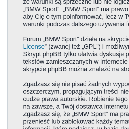
że warunki są sprzeczne lub nie logicz
„BMW Sport”. „BMW Sport” ma prawo zm
aby Cię o tym poinformować, lecz w T
warunki podczas dalszego używania 
Forum „BMW Sport” działa na skrypcie
License
” (zwanej też „GPL”) i możliw
Skrypt phpBB tylko ułatwia dyskusje pr
tekstów zamieszczanych w Internecie 
skrypcie phpBB można znaleźć na str
Zgadzasz się nie pisać żadnych wypow
oszczerczym, propagującym treści ni
cudze prawa autorskie. Robienie te
na zawsze, a Twój dostawca internet
Zgadzasz się, że „BMW Sport” ma pra
przenieść lub zablokować każdy temat
informacji, które podajesz, w bazie 